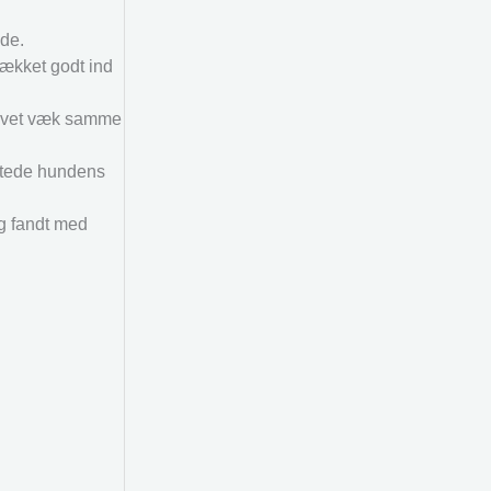
nde.
dækket godt ind
blevet væk samme
ottede hundens
g fandt med