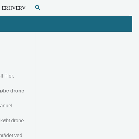
Søg
ERHVERV
f Flor.
 købe drone
manuel
 købt drone
området ved