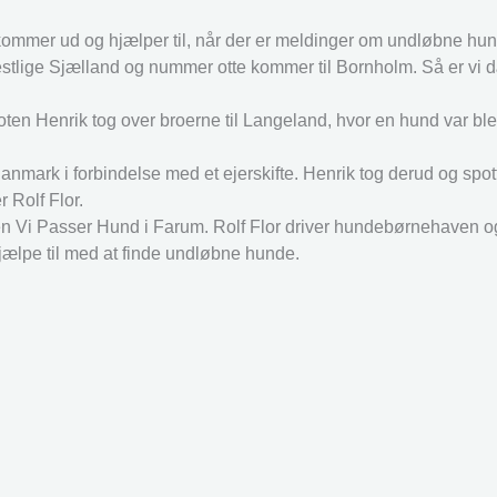
 kommer ud og hjælper til, når der er meldinger om undløbne hu
t vestlige Sjælland og nummer otte kommer til Bornholm. Så er vi 
loten Henrik tog over broerne til Langeland, hvor en hund var 
Danmark i forbindelse med et ejerskifte. Henrik tog derud og sp
 Rolf Flor.
n Vi Passer Hund i Farum. Rolf Flor driver hundebørnehaven o
hjælpe til med at finde undløbne hunde.