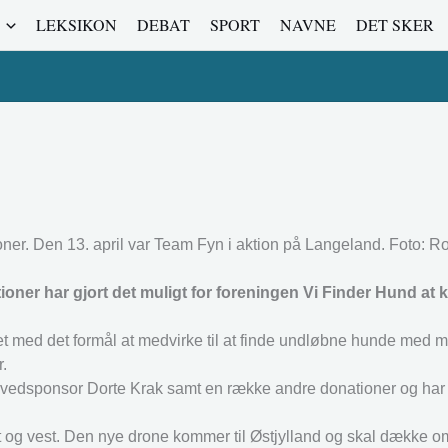
LEKSIKON
DEBAT
SPORT
NAVNE
DET SKER
r. Den 13. april var Team Fyn i aktion på Langeland. Foto: Rol
ioner har gjort det muligt for foreningen Vi Finder Hund at
ftet med det formål at medvirke til at finde undløbne hunde med 
.
f hovedsponsor Dorte Krak samt en række andre donationer og har
øst og vest. Den nye drone kommer til Østjylland og skal dække 