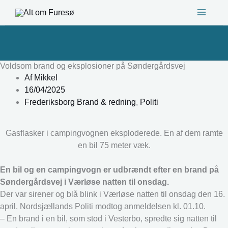
Gå
til
indholdet
Voldsom brand og eksplosioner på Søndergårdsvej
Af
Mikkel
16/04/2025
Frederiksborg Brand & redning
,
Politi
Gasflasker i campingvognen eksploderede. En af dem ramte
en bil 75 meter væk.
En bil og en campingvogn er udbrændt efter en brand på
Søndergårdsvej i Værløse natten til onsdag.
Der var sirener og blå blink i Værløse natten til onsdag den 16.
april. Nordsjællands Politi modtog anmeldelsen kl. 01.10.
– En brand i en bil, som stod i Vesterbo, spredte sig natten til