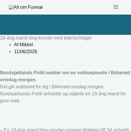
Gå
til
indholdet
18-årig mand slog kvinde med totenschläger
Af
Mikkel
11/06/2026
Nordsjællands Politi melder om en voldsepisode i Birkerød
onsdag morgen.
Det gik voldsomt for sig i Birkerød onsdag morgen.
Nordsjællands Politi anholdte og sigtede en 18-årig mand for
grov vold.
– En 18-årig mand blev onsdag morgen klokken 08.54 anholdt