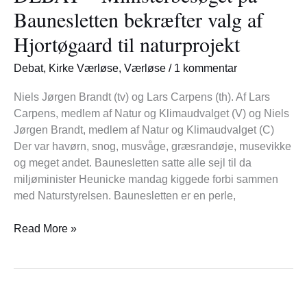
på
Baunesletten bekræfter valg af
Baunesletten
Hjortøgaard til naturprojekt
bekræfter
valg
Debat
,
Kirke Værløse
,
Værløse
/
1 kommentar
af
Hjortøgaard
Niels Jørgen Brandt (tv) og Lars Carpens (th). Af Lars
til
Carpens, medlem af Natur og Klimaudvalget (V) og Niels
naturprojekt
Jørgen Brandt, medlem af Natur og Klimaudvalget (C)
Der var havørn, snog, musvåge, græsrandøje, musevikke
og meget andet. Baunesletten satte alle sejl til da
miljøminister Heunicke mandag kiggede forbi sammen
med Naturstyrelsen. Baunesletten er en perle,
Read More »
Open