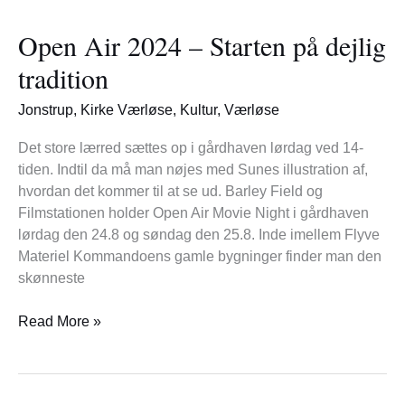
Air
Open Air 2024 – Starten på dejlig
2024
–
tradition
Starten
på
Jonstrup
,
Kirke Værløse
,
Kultur
,
Værløse
dejlig
tradition
Det store lærred sættes op i gårdhaven lørdag ved 14-
tiden. Indtil da må man nøjes med Sunes illustration af,
hvordan det kommer til at se ud. Barley Field og
Filmstationen holder Open Air Movie Night i gårdhaven
lørdag den 24.8 og søndag den 25.8. Inde imellem Flyve
Materiel Kommandoens gamle bygninger finder man den
skønneste
Read More »