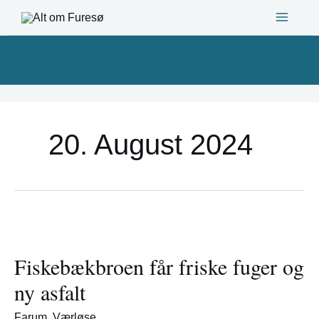
Gå
til
indholdet
20. August 2024
Fiskebækbroen
får
Fiskebækbroen får friske fuger og
friske
fuger
ny asfalt
og
ny
Farum
,
Værløse