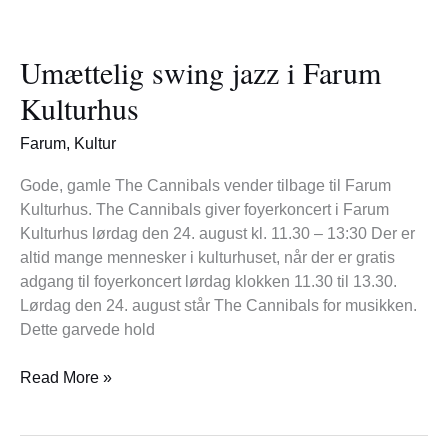
Umættelig
swing
Umættelig swing jazz i Farum
jazz
i
Kulturhus
Farum
Kulturhus
Farum
,
Kultur
Gode, gamle The Cannibals vender tilbage til Farum
Kulturhus. The Cannibals giver foyerkoncert i Farum
Kulturhus lørdag den 24. august kl. 11.30 – 13:30 Der er
altid mange mennesker i kulturhuset, når der er gratis
adgang til foyerkoncert lørdag klokken 11.30 til 13.30.
Lørdag den 24. august står The Cannibals for musikken.
Dette garvede hold
Read More »