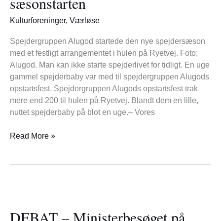
sæsonstarten
til
sæsonstarten
Kulturforeninger
,
Værløse
Spejdergruppen Alugod startede den nye spejdersæson
med et festligt arrangementet i hulen på Ryetvej. Foto:
Alugod. Man kan ikke starte spejderlivet for tidligt. En uge
gammel spejderbaby var med til spejdergruppen Alugods
opstartsfest. Spejdergruppen Alugods opstartsfest trak
mere end 200 til hulen på Ryetvej. Blandt dem en lille,
nuttet spejderbaby på blot en uge.– Vores
Read More »
DEBAT
–
DEBAT – Ministerbesøget på
Ministerbesøget