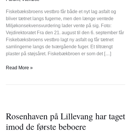
asfalt
Fiskebæksbroens vestbro får både et nyt lag asfalt og
bliver tætnet langs fugerne, men den længe ventede
Miljøkonsekvensvurdering lader vente på sig. Foto:
Vejdirektoratet Fra den 21. august til den 6. september får
Fiskebæksbroens vestbro lagt ny asfalt og får tætnet
samlingerne langs de tværgående fuger. Et tiltrængt
plaster på støjsåret. Fiskebækbroen er som det […]
Read More »
Rosenhaven
på
Rosenhaven på Lillevang har taget
Lillevang
har
imod de første beboere
taget