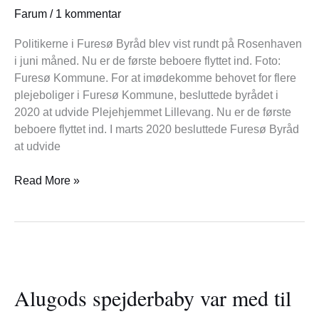
imod
Farum
/
1 kommentar
de
første
Politikerne i Furesø Byråd blev vist rundt på Rosenhaven
beboere
i juni måned. Nu er de første beboere flyttet ind. Foto:
Furesø Kommune. For at imødekomme behovet for flere
plejeboliger i Furesø Kommune, besluttede byrådet i
2020 at udvide Plejehjemmet Lillevang. Nu er de første
beboere flyttet ind. I marts 2020 besluttede Furesø Byråd
at udvide
Read More »
Alugods
spejderbaby
Alugods spejderbaby var med til
var
med