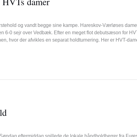
or HVTs damer
rstehold og vandt begge sine kampe. Hareskov-Værløses damer
 6-0 sejr over Vedbæk. Efter en meget flot debutsæson for HV
onen, hvor der afvikles en separat holdturnering. Her er HVT-da
ld
Søndag eftermiddag spillede de lokale håndboldherrer fra Fure