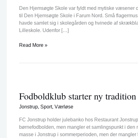
på
Den Hjemsøgte Skole var fyldt med mytiske væsener og
Halloween
til Den Hjemsøgte Skole i Farum Nord. Små flagermus
havde samlet sig i skolegården og hvinede af skrækbl
Lilleskole. Udenfor […]
Read More »
Fodboldklub
starter
Fodboldklub starter ny traditio
ny
tradition
Jonstrup
,
Sport
,
Værløse
med
julebanko
FC Jonstrup holder julebanko hos Restaurant Jonstrup 
børnefodbolden, men mangler et samlingspunkt i den mø
masse i Jonstrup i sommerperioden, men der mangler fæ