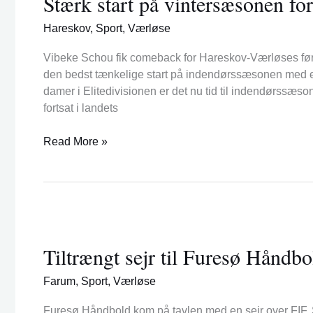
Stærk start på vintersæsonen f
vintersæsonen
Hareskov
,
Sport
,
Værløse
for
HVTs
Vibeke Schou fik comeback for Hareskov-Værløses fø
damer
den bedst tænkelige start på indendørssæsonen med en
damer i Elitedivisionen er det nu tid til indendørssæs
fortsat i landets
Read More »
Tiltrængt
sejr
Tiltrængt sejr til Furesø Håndbo
til
Furesø
Farum
,
Sport
,
Værløse
Håndbold
Furesø Håndbold kom på tavlen med en sejr over FIF. 