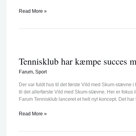
Read More »
Tennisklub
har
Tennisklub har kæmpe succes 
kæmpe
succes
Farum
,
Sport
med
Vild
Der var fuldt hus til det første Vild med Skum-stævne 
med
til det allerførste Vild med Skum-stævne. Her er foku
Skum
Farum Tennisklub lanceret et helt nyt koncept. Det har
Read More »