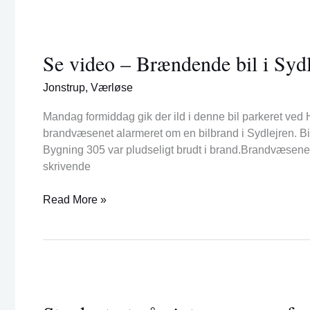
Se
video
Se video – Brændende bil i Sydl
–
Brændende
Jonstrup
,
Værløse
bil
i
Mandag formiddag gik der ild i denne bil parkeret ved 
Sydlejren
brandvæsenet alarmeret om en bilbrand i Sydlejren. B
Bygning 305 var pludseligt brudt i brand.Brandvæsenet 
skrivende
Read More »
Stærk
start
på