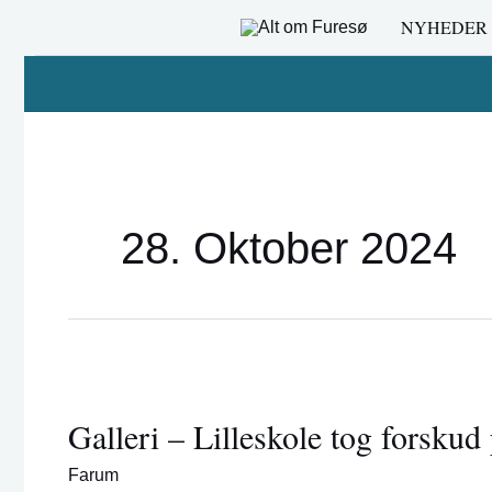
Gå
NYHEDER
til
indholdet
28. Oktober 2024
Galleri
–
Galleri – Lilleskole tog forsku
Lilleskole
tog
Farum
forskud