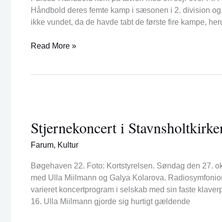
Håndbold deres femte kamp i sæsonen i 2. division og
ikke vundet, da de havde tabt de første fire kampe, h
Read More »
Stjernekoncert
i
Stjernekoncert i Stavnsholtkirke
Stavnsholtkirken
Farum
,
Kultur
Bøgehaven 22. Foto: Kortstyrelsen. Søndag den 27. okto
med Ulla Miilmann og Galya Kolarova. Radiosymfoniork
varieret koncertprogram i selskab med sin faste klaver
16. Ulla Miilmann gjorde sig hurtigt gældende