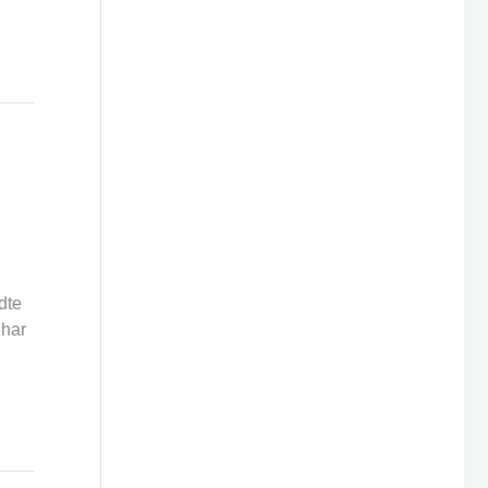
dte
 har