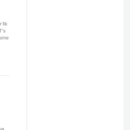
 fik
T’s
merne
sø