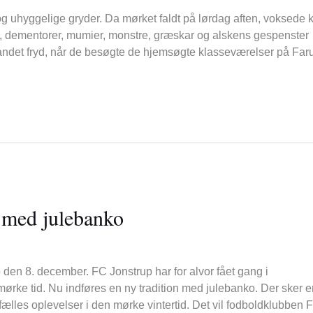
 uhyggelige gryder. Da mørket faldt på lørdag aften, voksede 
, dementorer, mumier, monstre, græskar og alskens gespenster
andet fryd, når de besøgte de hjemsøgte klasseværelser på Fa
n med julebanko
den 8. december. FC Jonstrup har for alvor fået gang i
rke tid. Nu indføres en ny tradition med julebanko. Der sker e
lles oplevelser i den mørke vintertid. Det vil fodboldklubben 