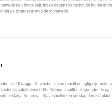
 hentede den første sejr. Inden dagens kamp havde holdet end
erunder de to seneste mod de forventede
n
ber kl. 16 lægger Stavnsholtkirken rum til en rigtig stjernekonc
esterets solofløjtenist Ulla Miilmann spiller et spændende og
partner Galya Kolarova i Stavnsholtkirken søndag den 27. oktobe