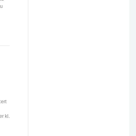
nu
ert
r kl.