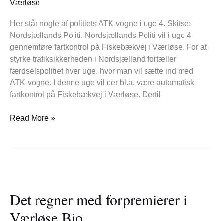
Værløse
i
Furesø
Her står nogle af politiets ATK-vogne i uge 4. Skitse:
Nordsjællands Politi. Nordsjællands Politi vil i uge 4
gennemføre fartkontrol på Fiskebækvej i Værløse. For at
styrke trafiksikkerheden i Nordsjælland fortæller
færdselspolitiet hver uge, hvor man vil sætte ind med
ATK-vogne. I denne uge vil der bl.a. være automatisk
fartkontrol på Fiskebækvej i Værløse. Dertil
Read More »
Det
regner
Det regner med forpremierer i
med
forpremierer
Værløse Bio
i