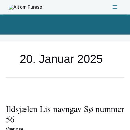
Gå
til
indholdet
20. Januar 2025
Ildsjælen
Lis
Ildsjælen Lis navngav Sø nummer
navngav
Sø
56
nummer
56
Værløse