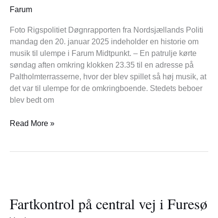
skrue
Farum
ned
Foto Rigspolitiet Døgnrapporten fra Nordsjællands Politi
mandag den 20. januar 2025 indeholder en historie om
musik til ulempe i Farum Midtpunkt. – En patrulje kørte
søndag aften omkring klokken 23.35 til en adresse på
Paltholmterrasserne, hvor der blev spillet så høj musik, at
det var til ulempe for de omkringboende. Stedets beboer
blev bedt om
Read More »
Fartkontrol
på
Fartkontrol på central vej i Furesø
central
vej