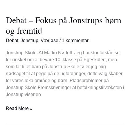
Debat
–
Debat – Fokus på Jonstrups børn
Fokus
på
og fremtid
Jonstrups
børn
Debat
,
Jonstrup
,
Værløse
/
1 kommentar
og
fremtid
Jonstrup Skole. Af Martin Nørtoft. Jeg har stor forståelse
for ønsket om at bevare 10. klasse på Egeskolen, men
som far til et barn på Jonstrup Skole føler jeg mig
nødsaget til at pege på de udfordringer, dette valg skaber
for vores lokalområde og børn. Pladsproblemer på
Jonstrup Skole Fremskrivninger af befolkningstilvæksten i
Jonstrup viser en
Read More »