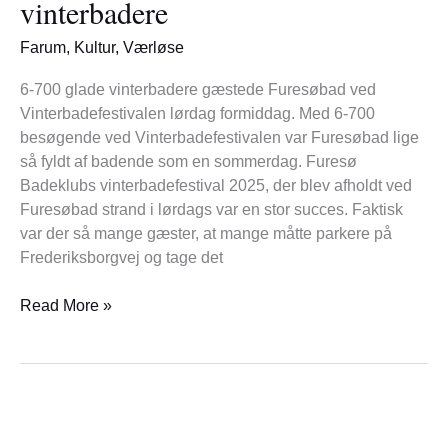
vinterbadere
Farum
,
Kultur
,
Værløse
6-700 glade vinterbadere gæstede Furesøbad ved
Vinterbadefestivalen lørdag formiddag. Med 6-700
besøgende ved Vinterbadefestivalen var Furesøbad lige
så fyldt af badende som en sommerdag. Furesø
Badeklubs vinterbadefestival 2025, der blev afholdt ved
Furesøbad strand i lørdags var en stor succes. Faktisk
var der så mange gæster, at mange måtte parkere på
Frederiksborgvej og tage det
Read More »
Forvaltningen
foreslår