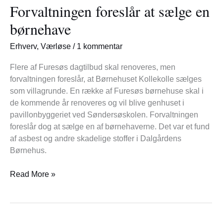
Forvaltningen foreslår at sælge en
at
sælge
børnehave
en
børnehave
Erhverv
,
Værløse
/
1 kommentar
Flere af Furesøs dagtilbud skal renoveres, men
forvaltningen foreslår, at Børnehuset Kollekolle sælges
som villagrunde. En række af Furesøs børnehuse skal i
de kommende år renoveres og vil blive genhuset i
pavillonbyggeriet ved Søndersøskolen. Forvaltningen
foreslår dog at sælge en af børnehaverne. Det var et fund
af asbest og andre skadelige stoffer i Dalgårdens
Børnehus.
Read More »