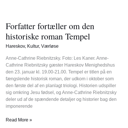
Forfatter
fortæller
Forfatter fortæller om den
om
den
historiske roman Tempel
historiske
roman
Hareskov
,
Kultur
,
Værløse
Tempel
Anne-Cathrine Riebnitzsky. Foto: Les Kaner. Anne-
Cathrine Riebnitzsky gæster Hareskov Menighedshus
den 23. januar kl. 19.00-21.00. Tempel er titlen på en
fængslende historisk roman, der udkom i oktober som
den første del af en planlagt triologi. Historien udspiller
sig omkring Jesu fødsel, og Anne-Cathrine Riebnitzsky
deler ud af de spændende detaljer og historier bag den
imponerende
Read More »