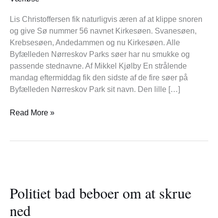
Lis Christoffersen fik naturligvis æren af at klippe snoren
og give Sø nummer 56 navnet Kirkesøen. Svanesøen,
Krebsesøen, Andedammen og nu Kirkesøen. Alle
Byfælleden Nørreskov Parks søer har nu smukke og
passende stednavne. Af Mikkel Kjølby En strålende
mandag eftermiddag fik den sidste af de fire søer på
Byfælleden Nørreskov Park sit navn. Den lille […]
Read More »
Politiet
bad
Politiet bad beboer om at skrue
beboer
om
ned
at