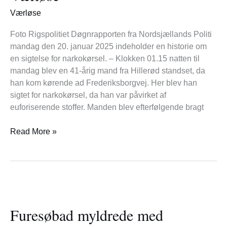
i
Værløse
Værløse
Foto Rigspolitiet Døgnrapporten fra Nordsjællands Politi
mandag den 20. januar 2025 indeholder en historie om
en sigtelse for narkokørsel. – Klokken 01.15 natten til
mandag blev en 41-årig mand fra Hillerød standset, da
han kom kørende ad Frederiksborgvej. Her blev han
sigtet for narkokørsel, da han var påvirket af
euforiserende stoffer. Manden blev efterfølgende bragt
Read More »
Furesøbad
myldrede
Furesøbad myldrede med
med
vinterbadere