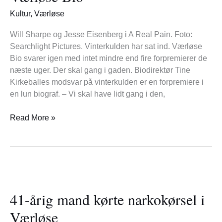
Værløse
Kultur
,
Værløse
Bio
Will Sharpe og Jesse Eisenberg i A Real Pain. Foto:
Searchlight Pictures. Vinterkulden har sat ind. Værløse
Bio svarer igen med intet mindre end fire forpremierer de
næste uger. Der skal gang i gaden. Biodirektør Tine
Kirkeballes modsvar på vinterkulden er en forpremiere i
en lun biograf. – Vi skal have lidt gang i den,
Read More »
41-
årig
41-årig mand kørte narkokørsel i
mand
kørte
Værløse
narkokørsel