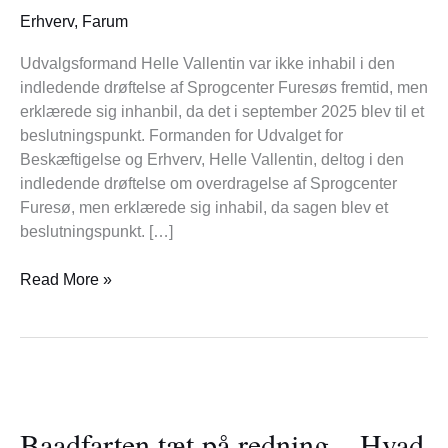
til
Erhverv
,
Farum
inhabil
Udvalgsformand Helle Vallentin var ikke inhabil i den
indledende drøftelse af Sprogcenter Furesøs fremtid, men
erklærede sig inhanbil, da det i september 2025 blev til et
beslutningspunkt. Formanden for Udvalget for
Beskæftigelse og Erhverv, Helle Vallentin, deltog i den
indledende drøftelse om overdragelse af Sprogcenter
Furesø, men erklærede sig inhabil, da sagen blev et
beslutningspunkt. […]
Read More »
Baadfarten
tæt
Baadfarten tæt på redning – Hvad
på