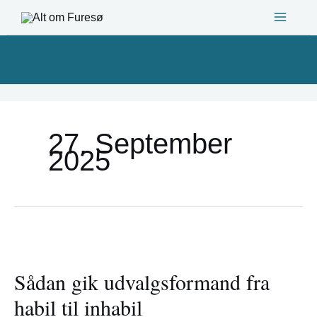
Gå
til
indholdet
27. September
2025
Sådan
gik
Sådan gik udvalgsformand fra
udvalgsformand
fra
habil til inhabil
habil