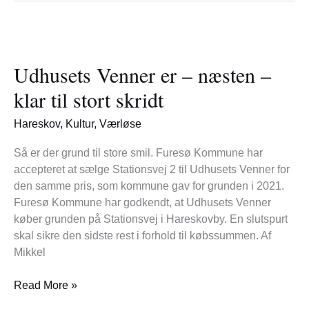
Udhusets
Venner
Udhusets Venner er – næsten –
er
–
klar til stort skridt
næsten
–
Hareskov
,
Kultur
,
Værløse
klar
til
Så er der grund til store smil. Furesø Kommune har
stort
accepteret at sælge Stationsvej 2 til Udhusets Venner for
skridt
den samme pris, som kommune gav for grunden i 2021.
Furesø Kommune har godkendt, at Udhusets Venner
køber grunden på Stationsvej i Hareskovby. En slutspurt
skal sikre den sidste rest i forhold til købssummen. Af
Mikkel
Read More »