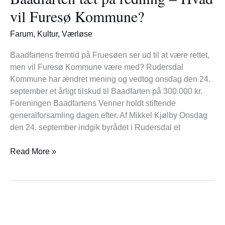
redning
vil Furesø Kommune?
–
Hvad
Farum
,
Kultur
,
Værløse
vil
Furesø
Baadfartens fremtid på Fruesøen ser ud til at være rettet,
Kommune?
men vil Furesø Kommune være med? Rudersdal
Kommune har ændret mening og vedtog onsdag den 24.
september et årligt tilskud til Baadfarten på 300.000 kr.
Foreningen Baadfartens Venner holdt stiftende
generalforsamling dagen efter. Af Mikkel Kjølby Onsdag
den 24. september indgik byrådet i Rudersdal et
Read More »
Musikforening
sætter