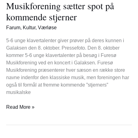
Musikforening sætter spot på
spot
på
kommende stjerner
kommende
stjerner
Farum
,
Kultur
,
Værløse
5-6 unge klavertalenter giver prøver på deres kunnen i
Galaksen den 8. oktober. Pressefoto. Den 8. oktober
kommer 5-6 unge klavertalenter på besøg i Furesø
Musikforening ved en koncert i Galaksen. Furesø
Musikforening præsenterer hver sæson en række store
navne indenfor den klassiske musik, men foreningen har
også til formål at fremme kommende ”stjerners”
musikalske
Read More »