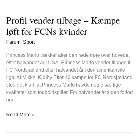
Profil
vender
Profil vender tilbage – Kæmpe
tilbage
–
løft for FCNs kvinder
Kæmpe
løft
Farum
,
Sport
for
FCNs
Princess Marfo trækker atter den røde trøje over hovedet
kvinder
efter halvandet år i USA. Princess Marfo vender tilbage til
FC Nordsjælland efter halvandet år i den amerikanske
liga. Af Mikkel Kjølby Efter 46 kampe for FC Nordsjælland
stod det klart, at Princess Marfo havde nogle særlige
kvaliteter som fodboldspiller. For halvandet år siden forlod
hun
Read More »