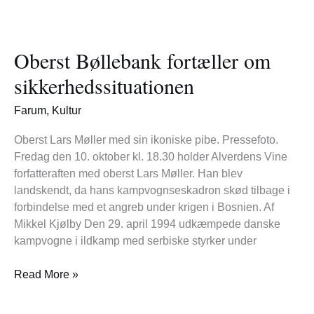
Oberst
Bøllebank
Oberst Bøllebank fortæller om
fortæller
om
sikkerhedssituationen
sikkerhedssituationen
Farum
,
Kultur
Oberst Lars Møller med sin ikoniske pibe. Pressefoto.
Fredag den 10. oktober kl. 18.30 holder Alverdens Vine
forfatteraften med oberst Lars Møller. Han blev
landskendt, da hans kampvognseskadron skød tilbage i
forbindelse med et angreb under krigen i Bosnien. Af
Mikkel Kjølby Den 29. april 1994 udkæmpede danske
kampvogne i ildkamp med serbiske styrker under
Read More »