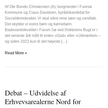
kort
Af Ole Bondo Christensen (A), borgmester i Furesø
fortalt
Kommune og Claus Davidsen, byrådskandidat for
Socialdemokratiet. Vi skal sikre rene søer og vandløb.
Det skylder vi vores børn og børnebørn.
Badevandskvalitet i Farum Sø ved Doktorens Bugt er i
det seneste årti målt til enten »God« eller »Udmærket« –
og siden 2021 kun til det højeste […]
Read More »
Debat
–
Debat – Udvidelse af
Udvidelse
af
Erhvevsarealerne Nord for
Erhvevsarealerne