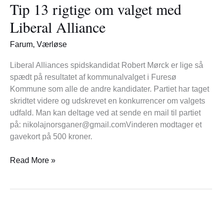
Tip 13 rigtige om valget med
rigtige
om
Liberal Alliance
valget
med
Farum
,
Værløse
Liberal
Alliance
Liberal Alliances spidskandidat Robert Mørck er lige så
spædt på resultatet af kommunalvalget i Furesø
Kommune som alle de andre kandidater. Partiet har taget
skridtet videre og udskrevet en konkurrencer om valgets
udfald. Man kan deltage ved at sende en mail til partiet
på: nikolajnorsganer@gmail.comVinderen modtager et
gavekort på 500 kroner.
Read More »
VISION