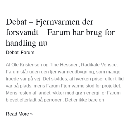
Debat
–
Debat – Fjernvarmen der
Fjernvarmen
der
forsvandt – Farum har brug for
forsvandt
handling nu
–
Farum
Debat
,
Farum
har
brug
Af Ole Kristensen og Tine Hessner , Radikale Venstre.
for
Farum står uden den fjernvarmeudbygning, som mange
handling
troede var på vej. Det skyldes, at hverken priser eller tillid
nu
var på plads, mens Farum Fjernvarme stod for projektet.
Mens resten af landet rykker mod grøn energi, er Farum
blevet efterladt på perronen. Det er ikke bare en
Read More »