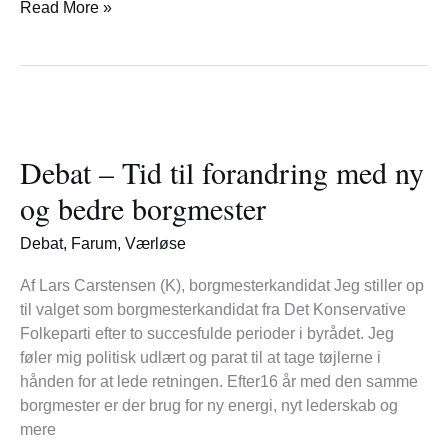
Read More »
Debat
–
Debat – Tid til forandring med ny
Tid
til
og bedre borgmester
forandring
med
Debat
,
Farum
,
Værløse
ny
og
Af Lars Carstensen (K), borgmesterkandidat Jeg stiller op
bedre
til valget som borgmesterkandidat fra Det Konservative
borgmester
Folkeparti efter to succesfulde perioder i byrådet. Jeg
føler mig politisk udlært og parat til at tage tøjlerne i
hånden for at lede retningen. Efter16 år med den samme
borgmester er der brug for ny energi, nyt lederskab og
mere