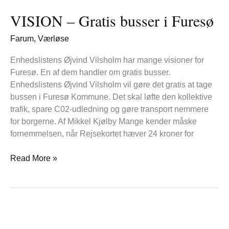
–
VISION – Gratis busser i Furesø
Gratis
busser
Farum
,
Værløse
i
Furesø
Enhedslistens Øjvind Vilsholm har mange visioner for
Furesø. En af dem handler om gratis busser.
Enhedslistens Øjvind Vilsholm vil gøre det gratis at tage
bussen i Furesø Kommune. Det skal løfte den kollektive
trafik, spare C02-udledning og gøre transport nemmere
for borgerne. Af Mikkel Kjølby Mange kender måske
fornemmelsen, når Rejsekortet hæver 24 kroner for
Read More »
Politiet
gør