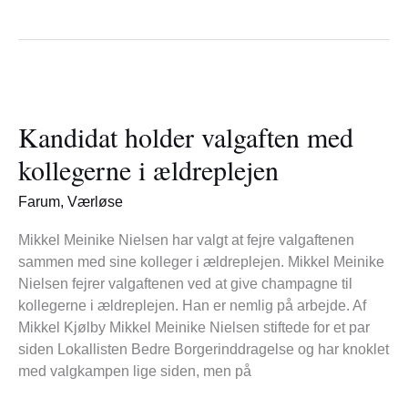
Kandidat
holder
Kandidat holder valgaften med
valgaften
med
kollegerne i ældreplejen
kollegerne
i
Farum
,
Værløse
ældreplejen
Mikkel Meinike Nielsen har valgt at fejre valgaftenen
sammen med sine kolleger i ældreplejen. Mikkel Meinike
Nielsen fejrer valgaftenen ved at give champagne til
kollegerne i ældreplejen. Han er nemlig på arbejde. Af
Mikkel Kjølby Mikkel Meinike Nielsen stiftede for et par
siden Lokallisten Bedre Borgerinddragelse og har knoklet
med valgkampen lige siden, men på