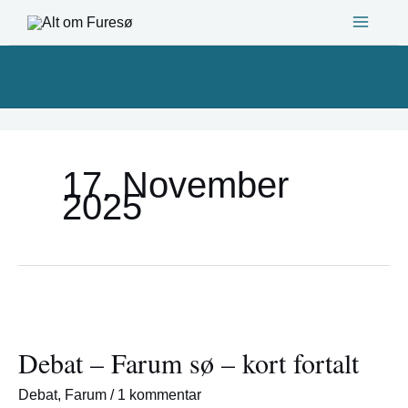
Gå
til
indholdet
17. November
2025
Debat
–
Debat – Farum sø – kort fortalt
Farum
sø
Debat
,
Farum
/
1 kommentar
–