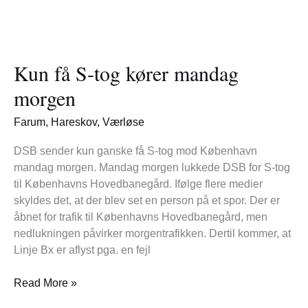
Kun
få
Kun få S-tog kører mandag
S-
tog
morgen
kører
mandag
Farum
,
Hareskov
,
Værløse
morgen
DSB sender kun ganske få S-tog mod København
mandag morgen. Mandag morgen lukkede DSB for S-tog
til Københavns Hovedbanegård. Ifølge flere medier
skyldes det, at der blev set en person på et spor. Der er
åbnet for trafik til Københavns Hovedbanegård, men
nedlukningen påvirker morgentrafikken. Dertil kommer, at
Linje Bx er aflyst pga. en fejl
Read More »