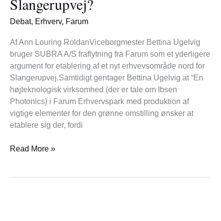
Slangerupvej?
Nord
for
Debat
,
Erhverv
,
Farum
Slangerupvej?
Af Ann Louring RoldanViceborgmester Bettina Ugelvig
bruger SUBRA A/S fraflytning fra Farum som et yderligere
argument for etablering af et nyt erhvevsområde nord for
Slangerupvej.Samtidigt gentager Bettina Ugelvig at “En
højteknologisk virksomhed (der er tale om Ibsen
Photonics) i Farum Erhvervspark med produktion af
vigtige elementer for den grønne omstilling ønsker at
etablere sig der, fordi
Read More »
Tip
13