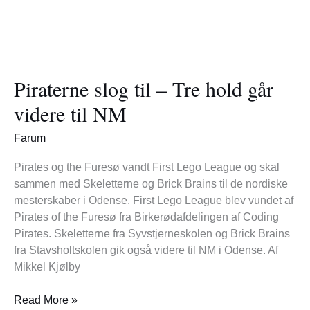
Piraterne
slog
Piraterne slog til – Tre hold går
til
–
videre til NM
Tre
hold
Farum
går
videre
Pirates og the Furesø vandt First Lego League og skal
til
sammen med Skeletterne og Brick Brains til de nordiske
NM
mesterskaber i Odense. First Lego League blev vundet af
Pirates of the Furesø fra Birkerødafdelingen af Coding
Pirates. Skeletterne fra Syvstjerneskolen og Brick Brains
fra Stavsholtskolen gik også videre til NM i Odense. Af
Mikkel Kjølby
Read More »