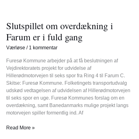
Slutspillet
om
Slutspillet om overdækning i
overdækning
i
Farum er i fuld gang
Farum
er
Værløse
/
1 kommentar
i
fuld
Furesø Kommune arbejder på at få beslutningen af
gang
Vejdirektoratets projekt for udvidelse af
Hillerødmotorvejen til seks spor fra Ring 4 til Farum C.
Skitse: Furesø Kommune. Folketingets transportudvalg
udskød vedtagelsen af udvidelsen af Hillerødmotorvejen
til seks spor en uge. Furesø Kommunes forslag om en
overdækning, samt Banedanmarks mulige projekt langs
motorvejen spiller formentlig ind. Af
Read More »