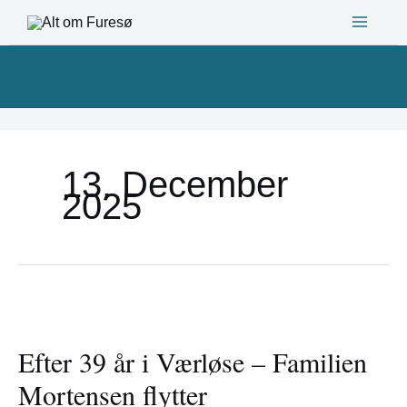
Gå
til
indholdet
13. December
2025
Efter
39
Efter 39 år i Værløse – Familien
år
i
Mortensen flytter
Værløse