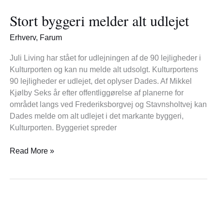
byggeri
Stort byggeri melder alt udlejet
melder
alt
Erhverv
,
Farum
udlejet
Juli Living har stået for udlejningen af de 90 lejligheder i
Kulturporten og kan nu melde alt udsolgt. Kulturportens
90 lejligheder er udlejet, det oplyser Dades. Af Mikkel
Kjølby Seks år efter offentliggørelse af planerne for
området langs ved Frederiksborgvej og Stavnsholtvej kan
Dades melde om alt udlejet i det markante byggeri,
Kulturporten. Byggeriet spreder
Read More »
Stort
navn