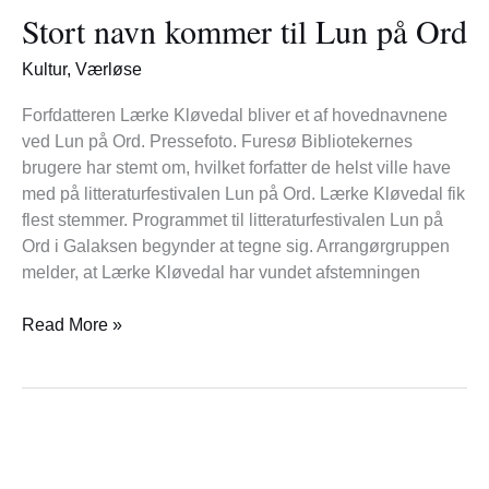
Stort navn kommer til Lun på Ord
kommer
til
Kultur
,
Værløse
Lun
på
Forfdatteren Lærke Kløvedal bliver et af hovednavnene
Ord
ved Lun på Ord. Pressefoto. Furesø Bibliotekernes
brugere har stemt om, hvilket forfatter de helst ville have
med på litteraturfestivalen Lun på Ord. Lærke Kløvedal fik
flest stemmer. Programmet til litteraturfestivalen Lun på
Ord i Galaksen begynder at tegne sig. Arrangørgruppen
melder, at Lærke Kløvedal har vundet afstemningen
Read More »
Souschef
tager