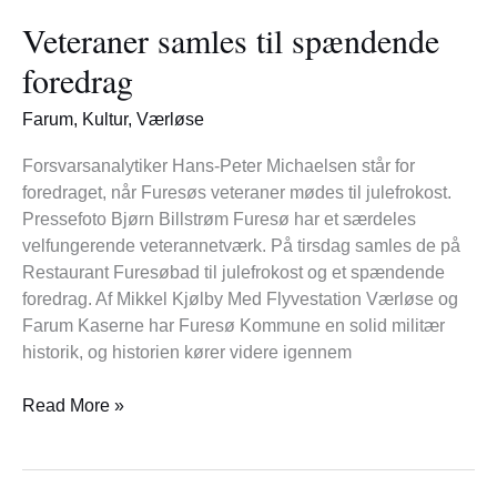
samles
Veteraner samles til spændende
til
spændende
foredrag
foredrag
Farum
,
Kultur
,
Værløse
Forsvarsanalytiker Hans-Peter Michaelsen står for
foredraget, når Furesøs veteraner mødes til julefrokost.
Pressefoto Bjørn Billstrøm Furesø har et særdeles
velfungerende veterannetværk. På tirsdag samles de på
Restaurant Furesøbad til julefrokost og et spændende
foredrag. Af Mikkel Kjølby Med Flyvestation Værløse og
Farum Kaserne har Furesø Kommune en solid militær
historik, og historien kører videre igennem
Read More »