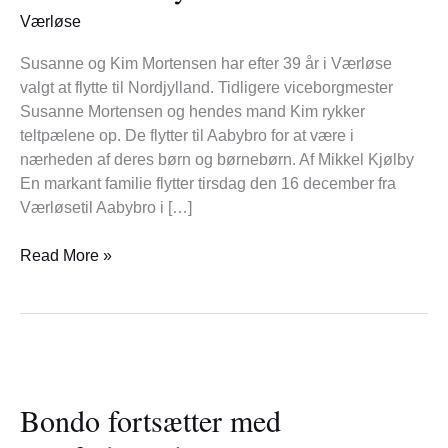
–
Værløse
Familien
Mortensen
Susanne og Kim Mortensen har efter 39 år i Værløse
flytter
valgt at flytte til Nordjylland. Tidligere viceborgmester
Susanne Mortensen og hendes mand Kim rykker
teltpælene op. De flytter til Aabybro for at være i
nærheden af deres børn og børnebørn. Af Mikkel Kjølby
En markant familie flytter tirsdag den 16 december fra
Værløsetil Aabybro i […]
Read More »
Bondo
fortsætter
Bondo fortsætter med
med
Vestforbrænding