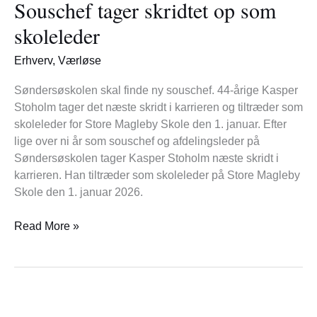
Souschef tager skridtet op som
skridtet
op
skoleleder
som
skoleleder
Erhverv
,
Værløse
Søndersøskolen skal finde ny souschef. 44-årige Kasper
Stoholm tager det næste skridt i karrieren og tiltræder som
skoleleder for Store Magleby Skole den 1. januar. Efter
lige over ni år som souschef og afdelingsleder på
Søndersøskolen tager Kasper Stoholm næste skridt i
karrieren. Han tiltræder som skoleleder på Store Magleby
Skole den 1. januar 2026.
Read More »
Veteraner