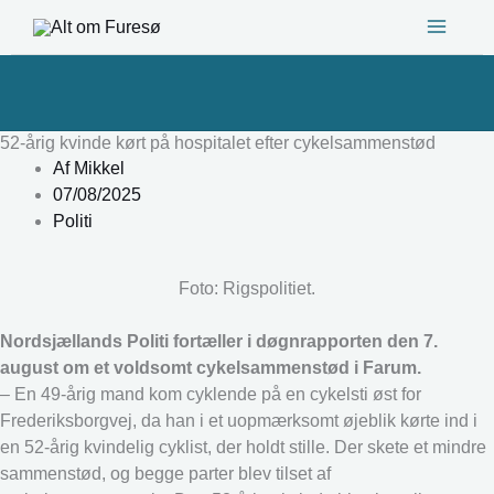
Gå
til
indholdet
52-årig kvinde kørt på hospitalet efter cykelsammenstød
Af
Mikkel
07/08/2025
Politi
Foto: Rigspolitiet.
Nordsjællands Politi fortæller i døgnrapporten den 7.
august om et voldsomt cykelsammenstød i Farum.
– En 49-årig mand kom cyklende på en cykelsti øst for
Frederiksborgvej, da han i et uopmærksomt øjeblik kørte ind i
en 52-årig kvindelig cyklist, der holdt stille. Der skete et mindre
sammenstød, og begge parter blev tilset af