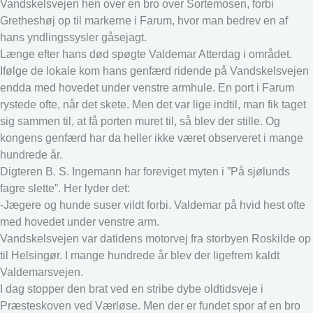
Vandskelsvejen hen over en bro over Sortemosen, forbi
Gretheshøj op til markerne i Farum, hvor man bedrev en af
hans yndlingssysler gåsejagt.
Længe efter hans død spøgte Valdemar Atterdag i området.
Ifølge de lokale kom hans genfærd ridende på Vandskelsvejen
endda med hovedet under venstre armhule. En port i Farum
rystede ofte, når det skete. Men det var lige indtil, man fik taget
sig sammen til, at få porten muret til, så blev der stille. Og
kongens genfærd har da heller ikke været observeret i mange
hundrede år.
Digteren B. S. Ingemann har foreviget myten i ”På sjølunds
fagre slette”. Her lyder det:
-Jægere og hunde suser vildt forbi. Valdemar på hvid hest ofte
med hovedet under venstre arm.
Vandskelsvejen var datidens motorvej fra storbyen Roskilde op
til Helsingør. I mange hundrede år blev der ligefrem kaldt
Valdemarsvejen.
I dag stopper den brat ved en stribe dybe oldtidsveje i
Præsteskoven ved Værløse. Men der er fundet spor af en bro