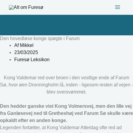
Gå
til
indholdet
Den hovedløse konge spøgte i Farum
Af
Mikkel
23/03/2025
Furesø Leksikon
Kong Valdemar red over broen i den vestlige ende af Farum
Sø, hvor øen Dronningholm lå, inden - ligesom resten af vejen -
blev oversvømmet.
Den hedder ganske vist Kong Volmersvej, men den lille vej
fra Ganløsevej ned til Gretheshøj ved Farum Sø skulle være
opkaldt efter en anden konge.
Legenden fortætter, at Kong Valdemar Atterdag ofte red ad