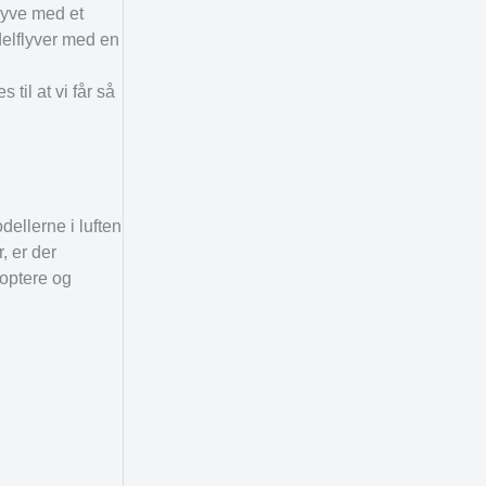
flyve med et
delflyver med en
il at vi får så
dellerne i luften
, er der
koptere og