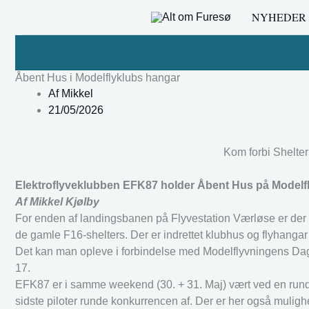
Gå
NYHEDER
til
indholdet
Åbent Hus i Modelflyklubs hangar
Af
Mikkel
21/05/2026
Kom forbi Shelter
Elektroflyveklubben EFK87 holder Åbent Hus på Modelfl
Af Mikkel Kjølby
For enden af landingsbanen på Flyvestation Værløse er der la
de gamle F16-shelters. Der er indrettet klubhus og flyhangar i
Det kan man opleve i forbindelse med Modelflyvningens Dag 2
17.
EFK87 er i samme weekend (30. + 31. Maj) vært ved en runde a
sidste piloter runde konkurrencen af. Der er her også mulighe