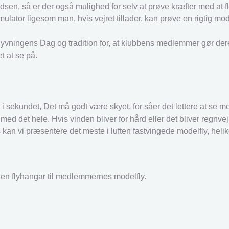
adsen, så er der også mulighed for selv at prøve kræfter med at 
mulator ligesom man, hvis vejret tillader, kan prøve en rigtig mo
ningens Dag og tradition for, at klubbens medlemmer gør deres t
et at se på.
 i sekundet, Det må godt være skyet, for såer det lettere at se mo
med det hele. Hvis vinden bliver for hård eller det bliver regnvejr
 kan vi præsentere det meste i luften fastvingede modelfly, heli
 en flyhangar til medlemmernes modelfly.