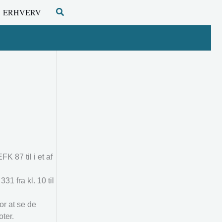
Søg
ERHVERV
K 87 til i et af
1 fra kl. 10 til
or at se de
oter.