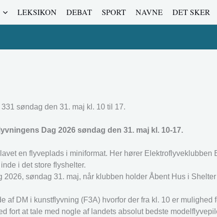
LEKSIKON
DEBAT
SPORT
NAVNE
DET SKER
 331 søndag den 31. maj kl. 10 til 17.
yvningens Dag 2026 søndag den 31. maj kl. 10-17.
vet en flyveplads i miniformat. Her hører Elektroflyveklubben EF
nde i det store flyshelter.
026, søndag 31. maj, når klubben holder Åbent Hus i Shelter 33
f DM i kunstflyvning (F3A) hvorfor der fra kl. 10 er mulighed f
d fort at tale med nogle af landets absolut bedste modelflyvepil