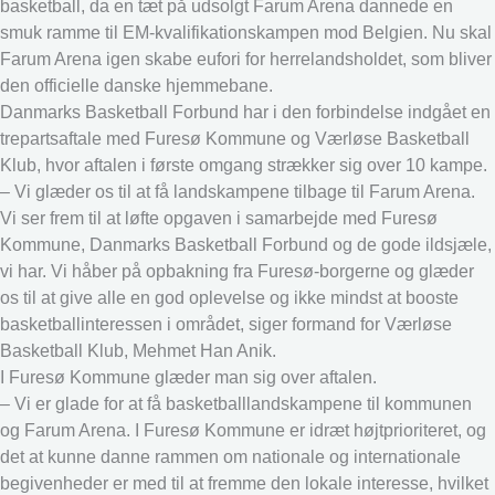
basketball, da en tæt på udsolgt Farum Arena dannede en
smuk ramme til EM-kvalifikationskampen mod Belgien. Nu skal
Farum Arena igen skabe eufori for herrelandsholdet, som bliver
den officielle danske hjemmebane.
Danmarks Basketball Forbund har i den forbindelse indgået en
trepartsaftale med Furesø Kommune og Værløse Basketball
Klub, hvor aftalen i første omgang strækker sig over 10 kampe.
– Vi glæder os til at få landskampene tilbage til Farum Arena.
Vi ser frem til at løfte opgaven i samarbejde med Furesø
Kommune, Danmarks Basketball Forbund og de gode ildsjæle,
vi har. Vi håber på opbakning fra Furesø-borgerne og glæder
os til at give alle en god oplevelse og ikke mindst at booste
basketballinteressen i området, siger formand for Værløse
Basketball Klub, Mehmet Han Anik.
I Furesø Kommune glæder man sig over aftalen.
– Vi er glade for at få basketballlandskampene til kommunen
og Farum Arena. I Furesø Kommune er idræt højtprioriteret, og
det at kunne danne rammen om nationale og internationale
begivenheder er med til at fremme den lokale interesse, hvilket