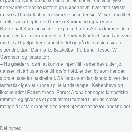
et godt samarbejde de seneste år. Nu ser vi frem til at rykke
herrelandskampene tættere på København, hvor den største
masse af basketballinteresserede befinder sig. Vi ser frem til et
stærkt samarbejde med Furesø Kommune og Værløse
Basketball Klub, og vi er sikre på, at Farum Arena kommer til at
danne en fantastisk ramme for herrelandsholdet, som kan være
med til at hjælpe herrelandsholdet op på det næste niveau,
siger direktør i Danmarks Basketball Forbund, Jesper W.
Sørensen og fortsætter:
– Nu glæder vi os til at komme ‘hjem’ til København, der jo,
uanset mit århusianske tilhørsforhold, er den by som har det
største base for basketball. Så for os som landshold bliver det
fantastisk igen at kunne spille landskampe i København og
ikke mindst i Farum Arena. Farum Arena har nogle fantastiske
rammer, og giver os et godt afsæt i forhold til for de næste
mange år at få skabt en decideret hjemmebane for landsholdet.
Del nyhed