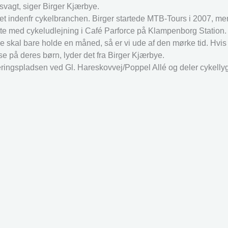
svagt, siger Birger Kjærbye.
ret indenfr cykelbranchen. Birger startede MTB-Tours i 2007, me
atte med cykeludlejning i Café Parforce på Klampenborg Station.
De skal bare holde en måned, så er vi ude af den mørke tid. Hvi
sse på deres børn, lyder det fra Birger Kjærbye.
ingspladsen ved Gl. Hareskovvej/Poppel Allé og deler cykellygt