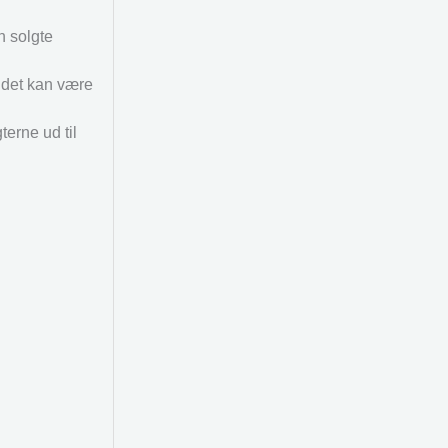
n solgte
s det kan være
erne ud til