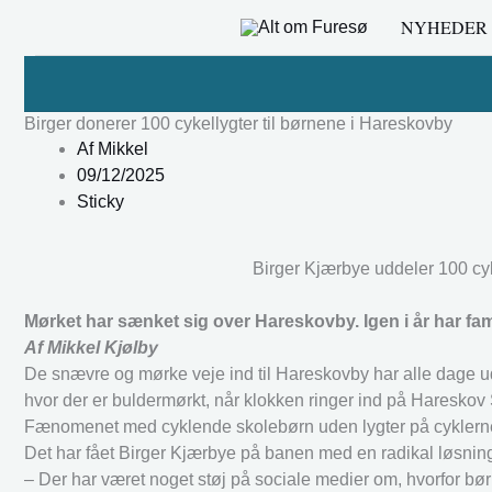
Gå
NYHEDER
til
indholdet
Birger donerer 100 cykellygter til børnene i Hareskovby
Af
Mikkel
09/12/2025
Sticky
Birger Kjærbye uddeler 100 cy
Mørket har sænket sig over Hareskovby. Igen i år har fami
Af Mikkel Kjølby
De snævre og mørke veje ind til Hareskovby har alle dage udg
hvor der er buldermørkt, når klokken ringer ind på Hareskov
Fænomenet med cyklende skolebørn uden lygter på cyklerne e
Det har fået Birger Kjærbye på banen med en radikal løsning
– Der har været noget støj på sociale medier om, hvorfor bør