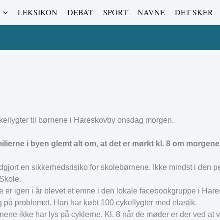
LEKSIKON
DEBAT
SPORT
NAVNE
DET SKER
kellygter til børnene i Hareskovby onsdag morgen.
lierne i byen glemt alt om, at det er mørkt kl. 8 om morgene
jort en sikkerhedsrisiko for skolebørnene. Ikke mindst i den pe
 Skole.
r igen i år blevet et emne i den lokale facebookgruppe i Hare
 på problemet. Han har købt 100 cykellygter med elastik.
nene ikke har lys på cyklerne. Kl. 8 når de møder er der ved at