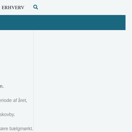
Søg
ERHVERV
n.
riode af året,
skovby.
 være bælgmørkt.