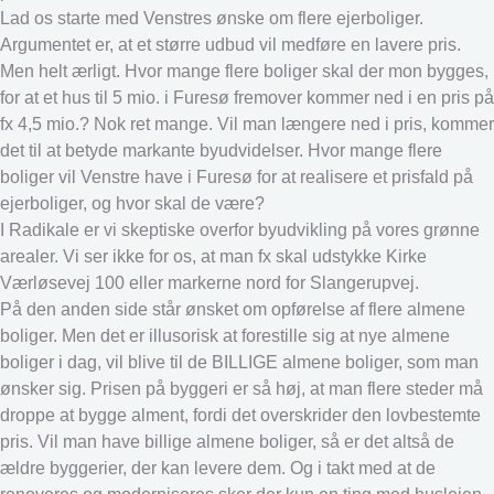
Lad os starte med Venstres ønske om flere ejerboliger.
Argumentet er, at et større udbud vil medføre en lavere pris.
Men helt ærligt. Hvor mange flere boliger skal der mon bygges,
for at et hus til 5 mio. i Furesø fremover kommer ned i en pris på
fx 4,5 mio.? Nok ret mange. Vil man længere ned i pris, kommer
det til at betyde markante byudvidelser. Hvor mange flere
boliger vil Venstre have i Furesø for at realisere et prisfald på
ejerboliger, og hvor skal de være?
I Radikale er vi skeptiske overfor byudvikling på vores grønne
arealer. Vi ser ikke for os, at man fx skal udstykke Kirke
Værløsevej 100 eller markerne nord for Slangerupvej.
På den anden side står ønsket om opførelse af flere almene
boliger. Men det er illusorisk at forestille sig at nye almene
boliger i dag, vil blive til de BILLIGE almene boliger, som man
ønsker sig. Prisen på byggeri er så høj, at man flere steder må
droppe at bygge alment, fordi det overskrider den lovbestemte
pris. Vil man have billige almene boliger, så er det altså de
ældre byggerier, der kan levere dem. Og i takt med at de