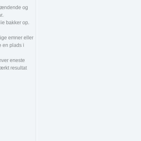
 spændende og
r.
lie bakker op.
tige emner eller
e en plads i
 hver eneste
ærkt resultat