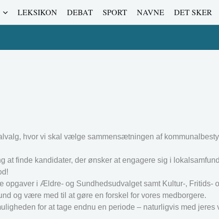
LEKSIKON
DEBAT
SPORT
NAVNE
DET SKER
lvalg, hvor vi skal vælge sammensætningen af kommunalbestyr
 at finde kandidater, der ønsker at engagere sig i lokalsamfundet
od!
ne opgaver i Ældre- og Sundhedsudvalget samt Kultur-, Fritids- 
und og være med til at gøre en forskel for vores medborgere.
 muligheden for at tage endnu en periode – naturligvis med jeres