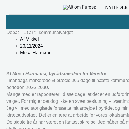
Gå
NYHEDER
til
indholdet
Debat – Ét år til kommunalvalget!
Af
Mikkel
23/11/2024
Musa Harmanci
Af Musa Harmanci, byrådsmedlem for Venstre
I mandags markerede vi præcis 365 dage til næste kommuna
perioden 2026-2030.
Mange medier rapporterer i disse dage, at det er en udfordring
valget. For mig er det dog ikke en svær beslutning – tværtim
Jeg vil med stor glæde fortsætte mit arbejde i byrådet og mi
Idrætsudvalget. Det er en ære at arbejde for vores lokalsamf
De sidste tre år har været en fantastisk rejse. Jeg håber på
støtte og opbakning.