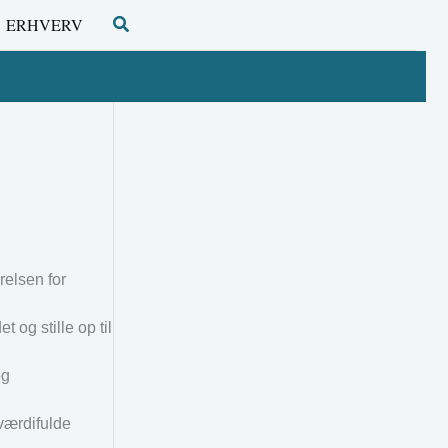
Søg
ERHVERV
elsen for
 og stille op til
og
 værdifulde