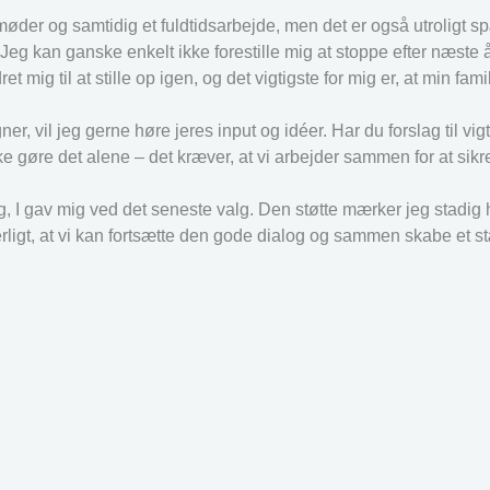
 møder og samtidig et fuldtidsarbejde, men det er også utroligt
Jeg kan ganske enkelt ikke forestille mig at stoppe efter næste å
g til at stille op igen, og det vigtigste for mig er, at min fami
, vil jeg gerne høre jeres input og idéer. Har du forslag til vig
kke gøre det alene – det kræver, at vi arbejder sammen for at sikr
ing, I gav mig ved det seneste valg. Den støtte mærker jeg stadig
erligt, at vi kan fortsætte den gode dialog og sammen skabe et st