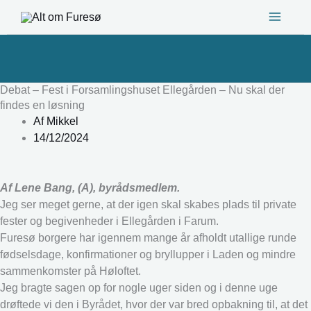
Gå
til
indholdet
Debat – Fest i Forsamlingshuset Ellegården – Nu skal der
findes en løsning
Af
Mikkel
14/12/2024
Af Lene Bang, (A), byrådsmedlem.
Jeg ser meget gerne, at der igen skal skabes plads til private
fester og begivenheder i Ellegården i Farum.
Furesø borgere har igennem mange år afholdt utallige runde
fødselsdage, konfirmationer og bryllupper i Laden og mindre
sammenkomster på Høloftet.
Jeg bragte sagen op for nogle uger siden og i denne uge
drøftede vi den i Byrådet, hvor der var bred opbakning til, at det