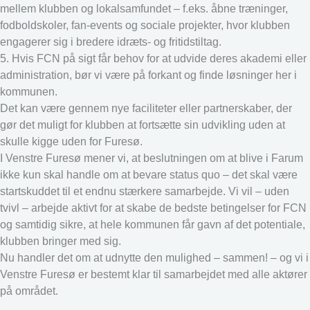
mellem klubben og lokalsamfundet – f.eks. åbne træninger,
fodboldskoler, fan-events og sociale projekter, hvor klubben
engagerer sig i bredere idræts- og fritidstiltag.
5. Hvis FCN på sigt får behov for at udvide deres akademi eller
administration, bør vi være på forkant og finde løsninger her i
kommunen.
Det kan være gennem nye faciliteter eller partnerskaber, der
gør det muligt for klubben at fortsætte sin udvikling uden at
skulle kigge uden for Furesø.
I Venstre Furesø mener vi, at beslutningen om at blive i Farum
ikke kun skal handle om at bevare status quo – det skal være
startskuddet til et endnu stærkere samarbejde. Vi vil – uden
tvivl – arbejde aktivt for at skabe de bedste betingelser for FCN
og samtidig sikre, at hele kommunen får gavn af det potentiale,
klubben bringer med sig.
Nu handler det om at udnytte den mulighed – sammen! – og vi i
Venstre Furesø er bestemt klar til samarbejdet med alle aktører
på området.