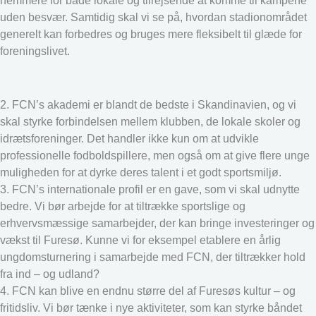
nemmere for både lokale og tilrejsende at komme til kampene
uden besvær. Samtidig skal vi se på, hvordan stadionområdet
generelt kan forbedres og bruges mere fleksibelt til glæde for
foreningslivet.
2. FCN’s akademi er blandt de bedste i Skandinavien, og vi
skal styrke forbindelsen mellem klubben, de lokale skoler og
idrætsforeninger. Det handler ikke kun om at udvikle
professionelle fodboldspillere, men også om at give flere unge
muligheden for at dyrke deres talent i et godt sportsmiljø.
3. FCN’s internationale profil er en gave, som vi skal udnytte
bedre. Vi bør arbejde for at tiltrække sportslige og
erhvervsmæssige samarbejder, der kan bringe investeringer og
vækst til Furesø. Kunne vi for eksempel etablere en årlig
ungdomsturnering i samarbejde med FCN, der tiltrækker hold
fra ind – og udland?
4. FCN kan blive en endnu større del af Furesøs kultur – og
fritidsliv. Vi bør tænke i nye aktiviteter, som kan styrke båndet