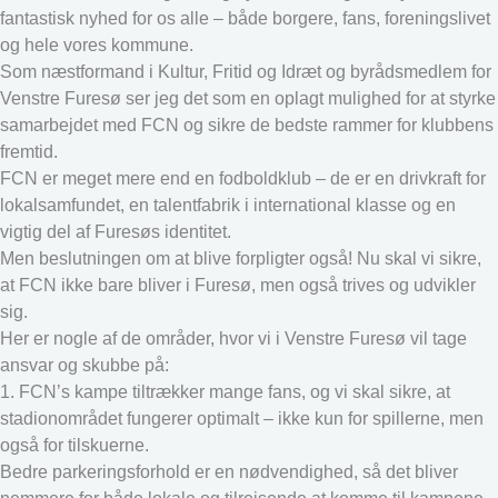
fantastisk nyhed for os alle – både borgere, fans, foreningslivet
og hele vores kommune.
Som næstformand i Kultur, Fritid og Idræt og byrådsmedlem for
Venstre Furesø ser jeg det som en oplagt mulighed for at styrke
samarbejdet med FCN og sikre de bedste rammer for klubbens
fremtid.
FCN er meget mere end en fodboldklub – de er en drivkraft for
lokalsamfundet, en talentfabrik i international klasse og en
vigtig del af Furesøs identitet.
Men beslutningen om at blive forpligter også! Nu skal vi sikre,
at FCN ikke bare bliver i Furesø, men også trives og udvikler
sig.
Her er nogle af de områder, hvor vi i Venstre Furesø vil tage
ansvar og skubbe på:
1. FCN’s kampe tiltrækker mange fans, og vi skal sikre, at
stadionområdet fungerer optimalt – ikke kun for spillerne, men
også for tilskuerne.
Bedre parkeringsforhold er en nødvendighed, så det bliver