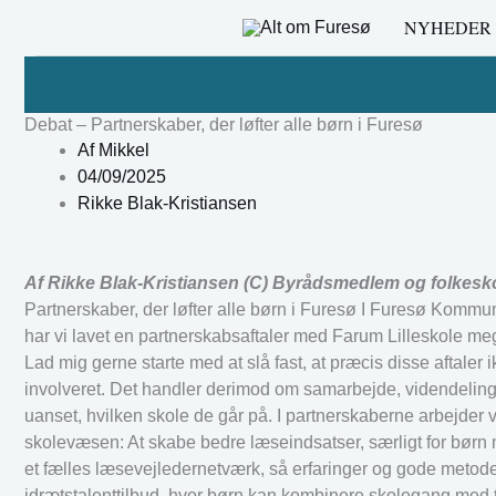
Gå
NYHEDER
til
indholdet
Debat – Partnerskaber, der løfter alle børn i Furesø
Af
Mikkel
04/09/2025
Rikke Blak-Kristiansen
Af Rikke Blak-Kristiansen (C) Byrådsmedlem og folkesk
Partnerskaber, der løfter alle børn i Furesø I Furesø Kommune
har vi lavet en partnerskabsaftaler med Farum Lilleskole meg
Lad mig gerne starte med at slå fast, at præcis disse aftaler 
involveret. Det handler derimod om samarbejde, videndeling 
uanset, hvilken skole de går på. I partnerskaberne arbejder
skolevæsen: At skabe bedre læseindsatser, særligt for børn 
et fælles læsevejledernetværk, så erfaringer og gode metoder
idrætstalenttilbud, hvor børn kan kombinere skolegang med t