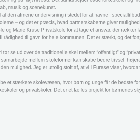
skab, musik og scenekunst.
 af den almene undervisning i stedet for at havne i specialtilbu
lerne – og det er præcis, hvad partnerskaberne giver mulighed f
le og Marie Kruse Privatskole for at tage et ansvar, der rækker 
il rådighed til gavn for hele kommunen. Det er stærkt, og det fort
 tør se ud over de traditionelle skel mellem “offentligt” og “privat
år samarbejde mellem skoleformer kan skabe bedre trivsel, højer
den mulighed. Jeg er utrolig stolt af, at vi i Furesø viser, hvor
abe et stærkere skolevæsen, hvor børn og unge får de bedste fo
keskoler og privatskoler. Det er et fælles projekt for børnenes sky