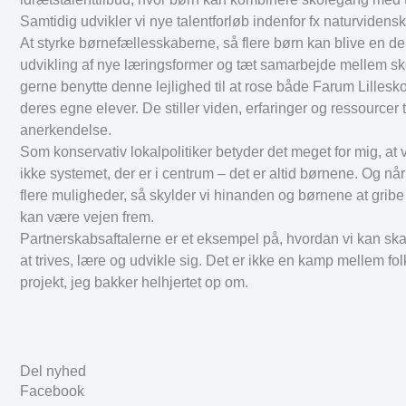
Samtidig udvikler vi nye talentforløb indenfor fx naturviden
At styrke børnefællesskaberne, så flere børn kan blive en del
udvikling af nye læringsformer og tæt samarbejde mellem sko
gerne benytte denne lejlighed til at rose både Farum Lillesko
deres egne elever. De stiller viden, erfaringer og ressourcer t
anerkendelse.
Som konservativ lokalpolitiker betyder det meget for mig, at vi
ikke systemet, der er i centrum – det er altid børnene. Og n
flere muligheder, så skylder vi hinanden og børnene at gribe 
kan være vejen frem.
Partnerskabsaftalerne er et eksempel på, hvordan vi kan sk
at trives, lære og udvikle sig. Det er ikke en kamp mellem fol
projekt, jeg bakker helhjertet op om.
Del nyhed
Facebook