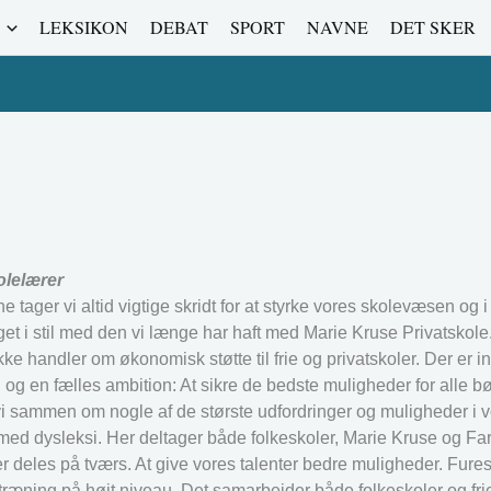
LEKSIKON
DEBAT
SPORT
NAVNE
DET SKER
olelærer
 tager vi altid vigtige skridt for at styrke vores skolevæsen og 
et i stil med den vi længe har haft med Marie Kruse Privatskole
ikke handler om økonomisk støtte til frie og privatskoler. Der er
og en fælles ambition: At sikre de bedste muligheder for alle b
 vi sammen om nogle af de største udfordringer og muligheder i 
med dysleksi. Her deltager både folkeskoler, Marie Kruse og Far
 deles på tværs. At give vores talenter bedre muligheder. Fures
ræning på højt niveau. Det samarbejder både folkeskoler og fri