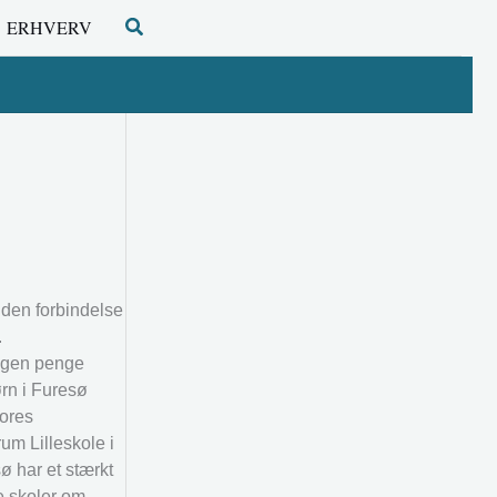
Søg
ERHVERV
i den forbindelse
.
 ingen penge
ørn i Furesø
vores
um Lilleskole i
ø har et stærkt
e skoler om.