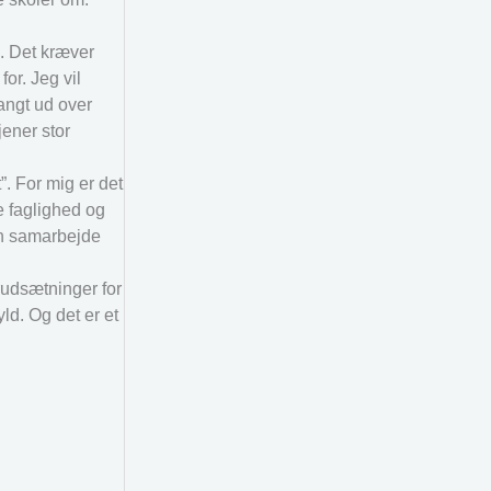
d. Det kræver
or. Jeg vil
langt ud over
jener stor
”. For mig er det
e faglighed og
dan samarbejde
rudsætninger for
ld. Og det er et