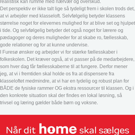
realistisk kan rumme med nærvær og overskud.
Det perspektiv er ikke talt lige så tydeligt frem i skolen trods det,
at vi arbejder med klasseloft. Selvfølgelig betyder klassens
størrelse noget for elevernes mulighed for at blive set og hjulpet
i tide. Og selvfølgelig betyder det også noget for lærere og
pædagoger og deres muligheder for at skabe ro, fællesskab,
gode relationer og for at kunne undervise.
I Furesø ønsker og arbejder vi for stærke fællesskaber i
folkeskolen. Det kræver også, at vi passer på de medarbejdere,
som hver dag får fællesskaberne til at fungere. Derfor mener
jeg, at vi i fremtiden skal holde os fra at dispensere fra
klasseloftet medmindre, at vi har en tydelig og robust plan for
BÅDE de fysiske rammer OG ekstra ressourcer til klassen. Og i
den konkrete situation skal der findes en lokal løsning, så
trivsel og læring gælder både børn og voksne.