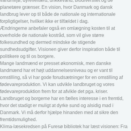
vandmiljø, dyrevelfærd, drikkevand, biodiversitet og de
planetære grænser. En vision, hvor Danmark og dansk
landbrug lever op til både de nationale og internationale
forpligtigelser, hvilket ikke er tilfældet i dag.
Ændringerne anbefaler også en omlægning kosten til at
overholde de nationale kostråd, som vil give større
folkesundhed og dermed mindske de stigende
sundhedsudgifter. Visionen giver derfor inspiration både til
politikere og til os borgere.
Mange landmænd er presset økonomisk, men danske
landmænd har et højt uddannelsesniveau og er vant til
omstilling, så vi har gode forudsætninger for en omstilling af
fødevareproduktion. Vi kan udvikle landbruget og vores
fødevareproduktion frem for at afvikle det pga. kriser.
Landbruget og borgerne har en fælles interesse i en fremtid,
hvor det stadigt er muligt at dyrke sund og alsidig mad i
Danmark. Vi må derfor hjælpe hinanden med at sikre den
fremtidsmulighed.
Klima-læsekredsen på Furesø bibliotek har læst visionen: Fra