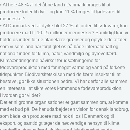
• At hele 48 % af det åbne land i Danmark bruges til at
producere foder til dyr – og kun 11 % bruges til fødevarer til
mennesker?
• At Danmark ved at dyrke blot 27 % af jorden til fødevarer, kan
producere mad til 10-15 millioner mennesker? Samtidigt kan vi
holde os inden for de planetære grænser og opfylde de aftaler,
som vi som land har forpligtet os på både internationalt og
nationalt inden for klima, natur, vandmiljø og dyrevelfærd.
Klimaændringerne påvirker forudsætningerne for
fødevareproduktion med for meget varme og vand på forkerte
tidspunkter. Biodiversitetskrisen med de færre insekter til at
bestøve, gør ikke situationen bedre. Vi har derfor alle sammen
en interesse i at sikre vores kommende fødevareproduktion.
Hvordan gør vi det?
Det er ni grønne organisationer er gået sammen om, at komme
med et bud på. De har udarbejdet en vision for dansk landbrug,
som både kan producere mad nok til os i Danmark og til
eksport, og samtidigt tager de nødvendige hensyn til klima,