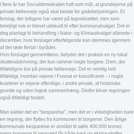
I flere år har Socialdemokratiet haft som mål, at grundejerne på
private fællesveje også skal betale for gadebelysningen. Et
forslag, der tidligere har været på tegnebrættet, men som
belejligt nok er blevet udskudt til efter kommunalvalget. Det er
dog planlagt til behandling i Natur- og Klimaudvalget allerede i
december, hvor forslaget efterfølgende kan stemmes igennem
af det røde flertal i byrådet.
Hvis forslaget gennemføres, betyder det i praksis en ny lokal
skatteudskrivning, der kun rammer nogle borgere. Dem, der
tilfældigvis bor på private fællesveje. Det er nemlig helt
tilfældigt, hvordan vejene i Furesø er klassificeret – i nogle
kvarterer er vejene offentlige, i andre private, af historiske
grunde og uden logisk sammenhæng. Derfor bliver regningen
også tilfældigt fordelt.
Man kalder det en “besparelse”, men det er i virkeligheden bare
en regning, der flyttes fra kommunen til borgerne. Den årlige
kommunale besparelse er anslået til sølle 400.000 kroner,
mens borgerne til gengæld får både bøvl og ekstraudgifter.