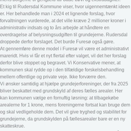
Et kig til Rudersdal Kommune viser, hvor uigennemtænkt ideen
er. Her behandlede man i 2024 et lignende forslag, hvor
forvaltningen vurderede, at det ville kræve 2 millioner kroner i
administrativ indsats og to års arbejde at håndtere en
overdragelse af belysningsudgiften til grundejerne. Rudersdal
droppede derfor forslaget. Det burde Furesø også gøre.
At gennemføre denne model i Furesø vil være et administrativt
mareridt. Hvis vi får et nyt flertal efter valget, vil det her forslag
derfor blive stoppet og begravet. Vi Konservative mener, at
kommunen skal rydde op i den tilfældige forskelsbehandling
mellem offentlige og private veje. Ikke forværre den.
Vi ønsker samtidig at hjælpe grundejerforeninger, der fra 2025
bliver beskattet med grundskyld af deres fælles arealer. Her
kan kommunen vælge en fornuftig løsning: at tilbagekøbe
arealerne for 1 krone, mens foreningerne fortsat kan bruge dem
og skal vedligeholde dem. Det vil give tryghed og stabilitet for
grundejerne, da grundskylden på fællesarealer bare er en ny
skatteskrue.