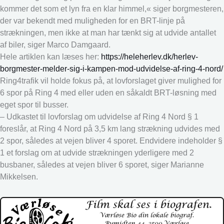
kommer det som et lyn fra en klar himmel,« siger borgmesteren,
der var bekendt med muligheden for en BRT-linje på
strækningen, men ikke at man har tænkt sig at udvide antallet
af biler, siger Marco Damgaard.
Hele artiklen kan læses her:
https://heleherlev.dk/herlev-
borgmester-melder-sig-i-kampen-mod-udvidelse-af-ring-4-nord/
Ring4trafik vil holde fokus på, at lovforslaget giver mulighed for
6 spor på Ring 4 med eller uden en såkaldt BRT-løsning med
eget spor til busser.
– Udkastet til lovforslag om udvidelse af Ring 4 Nord § 1
foreslår, at Ring 4 Nord på 3,5 km lang strækning udvides med
2 spor, således at vejen bliver 4 sporet. Endvidere indeholder §
1 et forslag om at udvide strækningen yderligere med 2
busbaner, således at vejen bliver 6 sporet, siger Marianne
Mikkelsen.