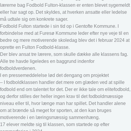
lærerne bag Fodbold Fulton-klassen er enten blevet sygemeldt
eller har sagt op. Det skyldes, at hverken ansatte eller ledelse
må udtale sig om konkrete sager.
Fodbold Fulton startede i sin tid op i Gentofte Kommune. I
forbindelse med at Furesø Kommune leder efter nye veje til en
bedre og mere motiverende skoledag blev det i februar 2024 at
oprette en Fulton Fodbold-klasse.
Der blev ansat tre lærere, som skulle dække alle klassens fag.
Alle tre havde ligeledes en baggrund indenfor
fodboldverdenen.
I en pressemeddelelse lød det dengang om projektet
– I fodboldklassen handler det mere om glæden ved at spille
fodbold end om talentet for det. Der er ikke tale om elitefodbold,
og derfor stilles der heller ingen krav til det fodboldmæssige
niveau eller til, hvor længe man har spillet. Det handler alene
om at brænde så meget for sporten, at den kan bruges
motiverende i en læringsmæssig sammenhæng.
17 elever meldte sig til klassen, som startede op efter