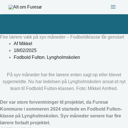
Gå
til
indholdet
Fire lærere væk på syv måneder – Fodboldklasse får genstart
Af
Mikkel
18/02/2025
Fodbold Fulton
,
Lyngholmskolen
På syv måneder har fire lærere enten sagt op eller blevet
sygemeldte. Nu har ledelsen på Lyngholmskolen ansat et nyt
team til Fodbold Fulton-klassen. Foto: Mikkel Arnfred.
Der var store forventninger til projektet, da Furesø
Kommune i sommeren 2024 startede en Fodbold Fulton-
klasse på Lyngholmskolen. Syv måneder senere har fire
lærere forladt projektet.