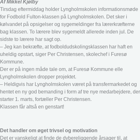
Af Mikkel Kjølby
Tirsdag eftermiddag holder Lyngholmskolen informationsmøde
for Fodbold Fulton-klassen på Lyngholmskolen. Det sker i
kølvandet på opsigelser og sygemeldinger fra lærerkræfterne
bag klassen. To lærere blev sygemeldt allerede inden jul. De
sidste to lærere har sagt op.
– Jeg kan bekræfte, at fodboldudskolingsklassen har haft en
uheldig opstart, siger Per Christensen, skolechef i Furesø
Kommune.
Der er på ingen måde tale om, at Furesø Kommune elle
Lyngholmskolen dropper projektet.
– Heldigvis har Lyngholmskolen været på transfermarkedet og
hentet en ny god bemanding i form af tre nye medarbejdere, der
starter 1. marts, fortæller Per Christensen.
Klassen får altså en genstart!
Det handler om øget trivsel og motivation
Det er vanskeligt at finde de dybereliggende årsager til, at