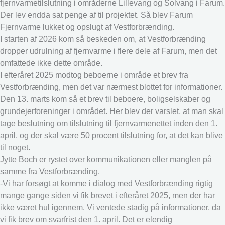
fjernvarmetilslutning i områderne Lillevang og Solvang i Farum.
Der lev endda sat penge af til projektet. Så blev Farum
Fjernvarme lukket og opslugt af Vestforbrænding.
I starten af 2026 kom så beskeden om, at Vestforbrænding
dropper udrulning af fjernvarme i flere dele af Farum, men det
omfattede ikke dette område.
I efteråret 2025 modtog beboerne i område et brev fra
Vestforbrænding, men det var nærmest blottet for informationer.
Den 13. marts kom så et brev til beboere, boligselskaber og
grundejerforeninger i området. Her blev der varslet, at man skal
tage beslutning om tilslutning til fjernvarmenettet inden den 1.
april, og der skal være 50 procent tilslutning for, at det kan blive
til noget.
Jytte Boch er rystet over kommunikationen eller manglen på
samme fra Vestforbrænding.
-Vi har forsøgt at komme i dialog med Vestforbrænding rigtig
mange gange siden vi fik brevet i efteråret 2025, men der har
ikke været hul igennem. Vi ventede stadig på informationer, da
vi fik brev om svarfrist den 1. april. Det er elendig