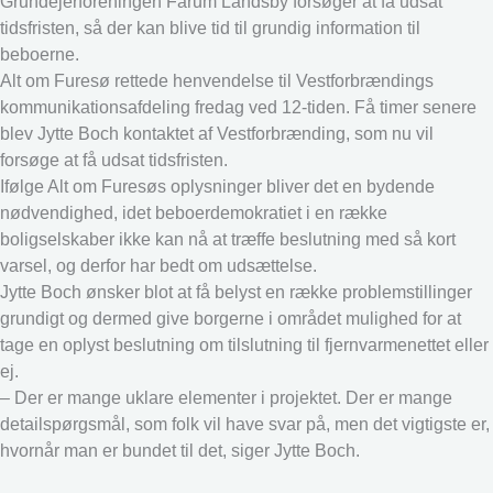
Grundejerforeningen Farum Landsby forsøger at få udsat
tidsfristen, så der kan blive tid til grundig information til
beboerne.
Alt om Furesø rettede henvendelse til Vestforbrændings
kommunikationsafdeling fredag ved 12-tiden. Få timer senere
blev Jytte Boch kontaktet af Vestforbrænding, som nu vil
forsøge at få udsat tidsfristen.
Ifølge Alt om Furesøs oplysninger bliver det en bydende
nødvendighed, idet beboerdemokratiet i en række
boligselskaber ikke kan nå at træffe beslutning med så kort
varsel, og derfor har bedt om udsættelse.
Jytte Boch ønsker blot at få belyst en række problemstillinger
grundigt og dermed give borgerne i området mulighed for at
tage en oplyst beslutning om tilslutning til fjernvarmenettet eller
ej.
– Der er mange uklare elementer i projektet. Der er mange
detailspørgsmål, som folk vil have svar på, men det vigtigste er,
hvornår man er bundet til det, siger Jytte Boch.