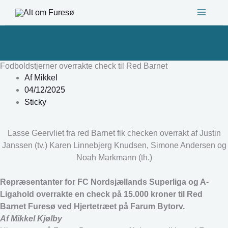
Gå
til
indholdet
Fodboldstjerner overrakte check til Red Barnet
Af
Mikkel
04/12/2025
Sticky
Lasse Geervliet fra red Barnet fik checken overrakt af Justin
Janssen (tv.) Karen Linnebjerg Knudsen, Simone Andersen og
Noah Markmann (th.)
Repræsentanter for FC Nordsjællands Superliga og A-
Ligahold overrakte en check på 15.000 kroner til Red
Barnet Furesø ved Hjertetræet på Farum Bytorv.
Af Mikkel Kjølby