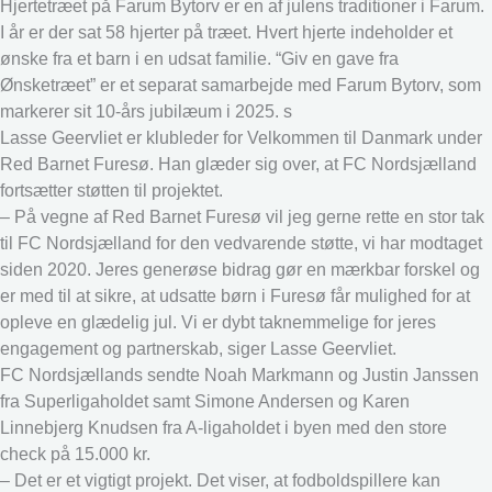
Hjertetræet på Farum Bytorv er en af julens traditioner i Farum.
I år er der sat 58 hjerter på træet. Hvert hjerte indeholder et
ønske fra et barn i en udsat familie. “Giv en gave fra
Ønsketræet” er et separat samarbejde med Farum Bytorv, som
markerer sit 10-års jubilæum i 2025. s
Lasse Geervliet er klubleder for Velkommen til Danmark under
Red Barnet Furesø. Han glæder sig over, at FC Nordsjælland
fortsætter støtten til projektet.
– På vegne af Red Barnet Furesø vil jeg gerne rette en stor tak
til FC Nordsjælland for den vedvarende støtte, vi har modtaget
siden 2020. Jeres generøse bidrag gør en mærkbar forskel og
er med til at sikre, at udsatte børn i Furesø får mulighed for at
opleve en glædelig jul. Vi er dybt taknemmelige for jeres
engagement og partnerskab, siger Lasse Geervliet.
FC Nordsjællands sendte Noah Markmann og Justin Janssen
fra Superligaholdet samt Simone Andersen og Karen
Linnebjerg Knudsen fra A-ligaholdet i byen med den store
check på 15.000 kr.
– Det er et vigtigt projekt. Det viser, at fodboldspillere kan