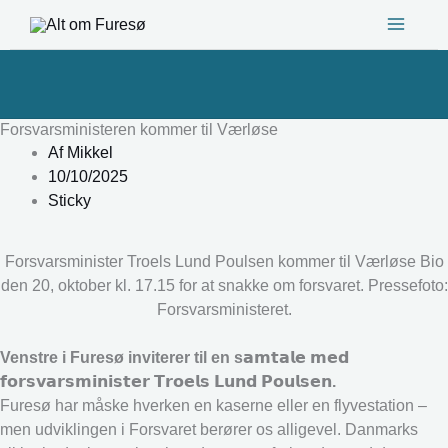
Gå
til
indholdet
Forsvarsministeren kommer til Værløse
Af
Mikkel
10/10/2025
Sticky
Forsvarsminister Troels Lund Poulsen kommer til Værløse Bio
den 20, oktober kl. 17.15 for at snakke om forsvaret. Pressefoto:
Forsvarsministeret.
Venstre i Furesø inviterer til en s𝗮𝗺𝘁𝗮𝗹𝗲 𝗺𝗲𝗱
𝗳𝗼𝗿𝘀𝘃𝗮𝗿𝘀𝗺𝗶𝗻𝗶𝘀𝘁𝗲𝗿 𝗧𝗿𝗼𝗲𝗹𝘀 𝗟𝘂𝗻𝗱 𝗣𝗼𝘂𝗹𝘀𝗲𝗻.
Furesø har måske hverken en kaserne eller en flyvestation –
men udviklingen i Forsvaret berører os alligevel. Danmarks