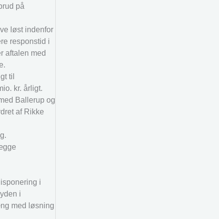
 brud på
ve løst indenfor
re responstid i
r aftalen med
e.
t til
. kr. årligt.
med Ballerup og
dret af Rikke
g.
lægge
disponering i
lyden i
hæng med løsning