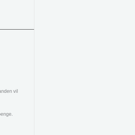
anden vil
penge.