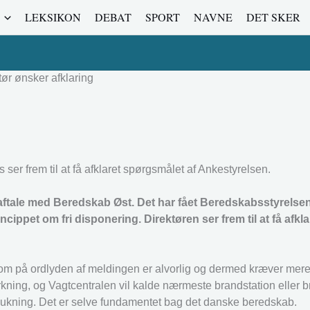
LEKSIKON
DEBAT
SPORT
NAVNE
DET SKER
tør ønsker afklaring
ser frem til at få afklaret spørgsmålet af Ankestyrelsen.
ale med Beredskab Øst. Det har fået Beredskabsstyrelsen t
ncippet om fri disponering. Direktøren ser frem til at få afkl
om på ordlyden af meldingen er alvorlig og dermed kræver mere
ning, og Vagtcentralen vil kalde nærmeste brandstation eller b
slukning. Det er selve fundamentet bag det danske beredskab.