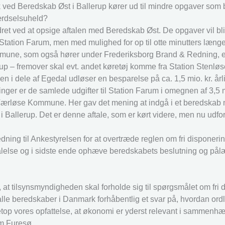
lk ved Beredskab Øst i Ballerup kører ud til mindre opgaver som
ærdselsuheld?
ret ved at opsige aftalen med Beredskab Øst. De opgaver vil bli
tation Farum, men med mulighed for op til otte minutters længe
mmune, som også hører under Frederiksborg Brand & Redning, e
erup – fremover skal evt. andet køretøj komme fra Station Stenløs
n i dele af Egedal udløser en besparelse på ca. 1,5 mio. kr. årlig
er er de samlede udgifter til Station Farum i omegnen af 3,5 mio
Værløse Kommune. Her gav det mening at indgå i et beredskab 
allerup. Det er denne aftale, som er kørt videre, men nu udfor
ing til Ankestyrelsen for at overtræde reglen om fri disponerin
alelse og i sidste ende ophæve beredskabets beslutning og på
 at tilsynsmyndigheden skal forholde sig til spørgsmålet om fri 
alle beredskaber i Danmark forhåbentlig et svar på, hvordan ord
etop vores opfattelse, at økonomi er yderst relevant i sammen
Om Furesø.