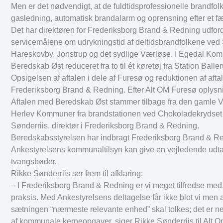
Men er det nødvendigt, at de fuldtidsprofessionelle brandfo
gasledning, automatisk brandalarm og oprensning efter et f
Det har direktøren for Frederiksborg Brand & Redning udford
servicemålene om udrykningstid af deltidsbrandfolkene ved S
Hareskovby, Jonstrup og det sydlige Værløse. I Egedal Ko
Beredskab Øst reduceret fra to til ét køretøj fra Station Ball
Opsigelsen af aftalen i dele af Furesø og reduktionen af aftale
Frederiksborg Brand & Redning. Efter Alt OM Furesø oplysning
Aftalen med Beredskab Øst stammer tilbage fra den gamle 
Herlev Kommuner fra brandstationen ved Chokoladekrydset i B
Sønderriis, direktør i Frederiksborg Brand & Redning.
Beredskabsstyrelsen har indbragt Frederiksborg Brand & Redn
Ankestyrelsens kommunaltilsyn kan give en vejledende udt
tvangsbøder.
Rikke Sønderriis ser frem til afklaring:
– I Frederiksborg Brand & Redning er vi meget tilfredse med,
praksis. Med Ankestyrelsens deltagelse får ikke blot vi men 
sætningen “nærmeste relevante enhed” skal tolkes; det er n
af kommunale kerneopgaver, siger Rikke Sønderriis til Alt 