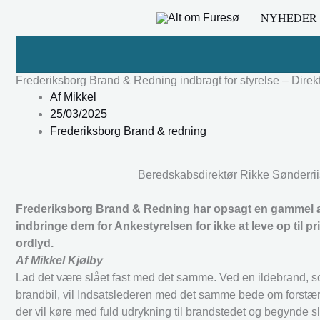
Gå
NYHEDER
til
indholdet
Frederiksborg Brand & Redning indbragt for styrelse – Direk
Af
Mikkel
25/03/2025
Frederiksborg Brand & redning
Beredskabsdirektør Rikke Sønderriis 
Frederiksborg Brand & Redning har opsagt en gammel aft
indbringe dem for Ankestyrelsen for ikke at leve op til pri
ordlyd.
Af Mikkel Kjølby
Lad det være slået fast med det samme. Ved en ildebrand, s
brandbil, vil Indsatslederen med det samme bede om forstærk
der vil køre med fuld udrykning til brandstedet og begynde 