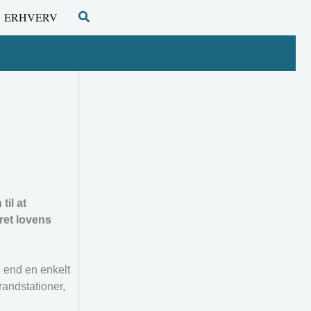
Søg
ERHVERV
il at
aret lovens
 end en enkelt
randstationer,