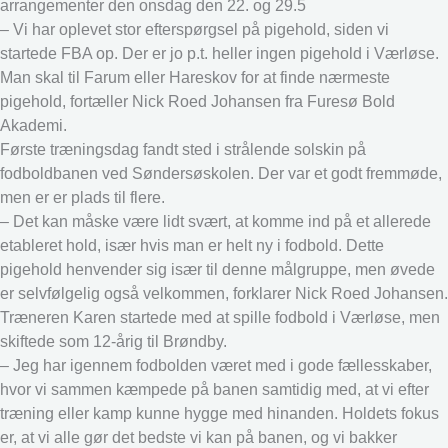
arrangementer den onsdag den 22. og 29.5
– Vi har oplevet stor efterspørgsel på pigehold, siden vi
startede FBA op. Der er jo p.t. heller ingen pigehold i Værløse.
Man skal til Farum eller Hareskov for at finde nærmeste
pigehold, fortæller Nick Roed Johansen fra Furesø Bold
Akademi.
Første træningsdag fandt sted i strålende solskin på
fodboldbanen ved Søndersøskolen. Der var et godt fremmøde,
men er er plads til flere.
– Det kan måske være lidt svært, at komme ind på et allerede
etableret hold, især hvis man er helt ny i fodbold. Dette
pigehold henvender sig især til denne målgruppe, men øvede
er selvfølgelig også velkommen, forklarer Nick Roed Johansen.
Træneren Karen startede med at spille fodbold i Værløse, men
skiftede som 12-årig til Brøndby.
– Jeg har igennem fodbolden været med i gode fællesskaber,
hvor vi sammen kæmpede på banen samtidig med, at vi efter
træning eller kamp kunne hygge med hinanden. Holdets fokus
er, at vi alle gør det bedste vi kan på banen, og vi bakker