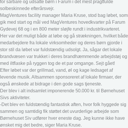
for sårbare og udsatte børn i Farum i det mest pragtfulde
solbeskinnede efterårsvejr.
MagVentures facility manager Maria Kruse, stod bag løbet, som
gik med start og mål ved MagVentures hovedkvarter på Farum
Gydevej 68 og i en 800 meter sløjfe rundt i industrikvarteret.
Her var det muligt både at løbe og gå strækningen, hvilket både
medarbejdere fra lokale virksomheder og deres børn gjorde i
stor stil da løbet var fuldstændig udsolgt. Ja, sågar det lokale
brandvæsen var trukket i deres brandhæmmende arbejdstøj og
med iltflaske på ryggen tog de et par omgange. Sejt gået!
Efter løbet var der grillmad, vand, øl og kage ledsaget af
levende musik. Altsammen sponsoreret af lokale firmaer, der
også ønskede at bidrage i den gode sags tjeneste.
Der blev i alt indsamlet imponerende 50.000 kr. til Børnehuset
Sivs aktiviteter.
-Det blev en fuldstændig fantastisk aften, hvor folk hyggede sig
sammen og samtidig fik støttet det uvurderlige arbejde som
Børnehuset Siv udfører hver eneste dag. Jeg kunne ikke have
ønsket mig det bedre, siger Maria Kruse.