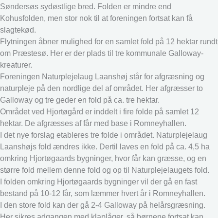
Søndersøs sydøstlige bred. Folden er mindre end
Kohusfolden, men stor nok til at foreningen fortsat kan få
slagtekød.
Flytningen åbner mulighed for en samlet fold på 12 hektar rundt
om Præstesø. Her er der plads til tre kommunale Galloway-
kreaturer.
Foreningen Naturplejelaug Laanshøj står for afgræsning og
naturpleje på den nordlige del af området. Her afgræsser to
Galloway og tre geder en fold på ca. tre hektar.
Området ved Hjortøgård er inddelt i fire folde på samlet 12
hektar. De afgræsses af får med base i Romneyhallen.
I det nye forslag etableres tre folde i området. Naturplejelaug
Laanshøjs fold ændres ikke. Dertil laves en fold på ca. 4,5 ha
omkring Hjortøgaards bygninger, hvor får kan græsse, og en
større fold mellem denne fold og op til Naturplejelaugets fold.
I folden omkring Hjortøgaards bygninger vil der gå en fast
bestand på 10-12 får, som læmmer hvert år i Romneyhallen.
I den store fold kan der gå 2-4 Galloway på helårsgræsning.
Her sikres adgangen med klaplåger, så børnene fortsat kan