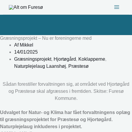
Gå
til
indholdet
Græsningsprojekt – Nu er foreningerne med
Af
Mikkel
14/01/2025
Græsningsprojekt
,
Hjortøgård
,
Koklapperne
,
Naturplejelaug Laanshøj
,
Præstesø
Sådan forestiller forvaltningen sig, at området ved Hjortøgård
og Præstesø skal afgræsses i fremtiden. Skitse: Furesø
Kommune.
Udvalget for Natur- og Klima har fået forvaltningens oplæg
til græsningsprojektet for Præstesø og Hjortøgård.
Naturplejelaug inkluderes i projektet.