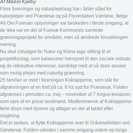
Af Mikkel Kjølby
Flere foreninger og naturplejelaug har i årtier stået for
naturplejen ved Præstesø og på Flyvestation Værløse. Ifølge
Alt Om Furesøs oplysninger var beskeden i første omgang, at
de ikke var en del af Furesø Kommunes samlede
græsningsprojekt for området, men så ændrede forvaltningen
mening.
Nu skal Udvalget for Natur og Klima tage stilling til et
projektforslag, som balancerer hensynet til den sociale indsats
og de rekreative interesser, samtidigt med at så store arealer
som mulig plejes med naturlig græsning.
25 familier er med i foreningen Koklapperne, som står for
afgræsningen af en fold på ca. 6 ha syd for Præstesø. Folden
afgræsses i perioden ca. maj – november af 7 Angus-kreaturer,
som ejes af en privat landmand. Medlemmerne af Koklapperne
fører tilsyn med dyrene og aftager en del af kødet efter
slagtning.
Det er tanken, at flytte Koklapperne over til Gråoksefolden ved
Søndersø. Folden udvides i samme omgang videre op langs