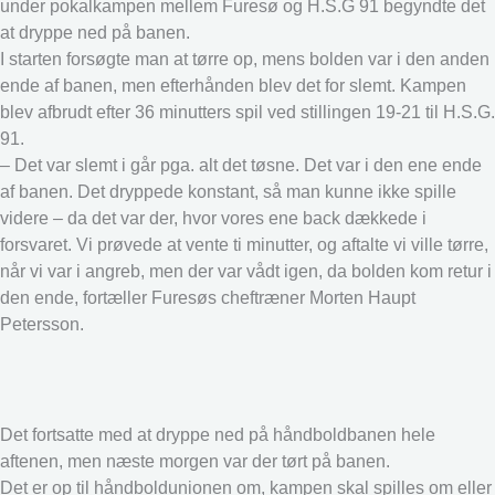
under pokalkampen mellem Furesø og H.S.G 91 begyndte det
at dryppe ned på banen.
I starten forsøgte man at tørre op, mens bolden var i den anden
ende af banen, men efterhånden blev det for slemt. Kampen
blev afbrudt efter 36 minutters spil ved stillingen 19-21 til H.S.G.
91.
– Det var slemt i går pga. alt det tøsne. Det var i den ene ende
af banen. Det dryppede konstant, så man kunne ikke spille
videre – da det var der, hvor vores ene back dækkede i
forsvaret. Vi prøvede at vente ti minutter, og aftalte vi ville tørre,
når vi var i angreb, men der var vådt igen, da bolden kom retur i
den ende, fortæller Furesøs cheftræner Morten Haupt
Petersson.
Det fortsatte med at dryppe ned på håndboldbanen hele
aftenen, men næste morgen var der tørt på banen.
Det er op til håndboldunionen om, kampen skal spilles om eller