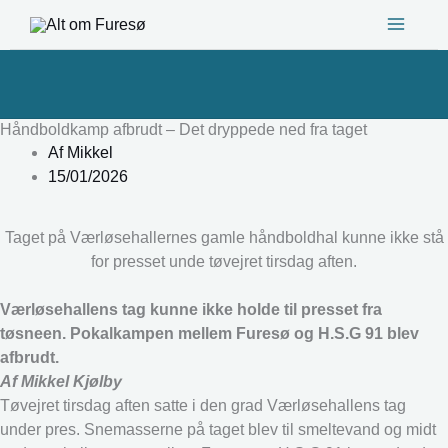
Gå
til
indholdet
Håndboldkamp afbrudt – Det dryppede ned fra taget
Af
Mikkel
15/01/2026
Taget på Værløsehallernes gamle håndboldhal kunne ikke stå
for presset unde tøvejret tirsdag aften.
Værløsehallens tag kunne ikke holde til presset fra
tøsneen. Pokalkampen mellem Furesø og H.S.G 91 blev
afbrudt.
Af Mikkel Kjølby
Tøvejret tirsdag aften satte i den grad Værløsehallens tag
under pres. Snemasserne på taget blev til smeltevand og midt