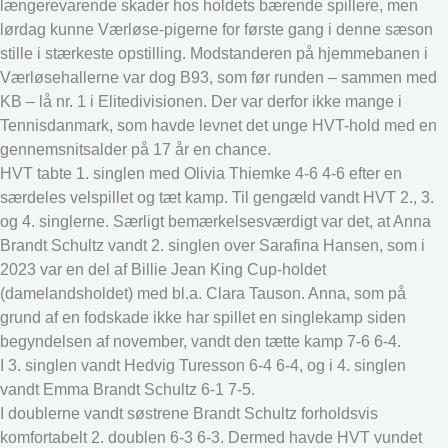
længerevarende skader hos holdets bærende spillere, men
lørdag kunne Værløse-pigerne for første gang i denne sæson
stille i stærkeste opstilling. Modstanderen på hjemmebanen i
Værløsehallerne var dog B93, som før runden – sammen med
KB – lå nr. 1 i Elitedivisionen. Der var derfor ikke mange i
Tennisdanmark, som havde levnet det unge HVT-hold med en
gennemsnitsalder på 17 år en chance.
HVT tabte 1. singlen med Olivia Thiemke 4-6 4-6 efter en
særdeles velspillet og tæt kamp. Til gengæld vandt HVT 2., 3.
og 4. singlerne. Særligt bemærkelsesværdigt var det, at Anna
Brandt Schultz vandt 2. singlen over Sarafina Hansen, som i
2023 var en del af Billie Jean King Cup-holdet
(damelandsholdet) med bl.a. Clara Tauson. Anna, som på
grund af en fodskade ikke har spillet en singlekamp siden
begyndelsen af november, vandt den tætte kamp 7-6 6-4.
I 3. singlen vandt Hedvig Turesson 6-4 6-4, og i 4. singlen
vandt Emma Brandt Schultz 6-1 7-5.
I doublerne vandt søstrene Brandt Schultz forholdsvis
komfortabelt 2. doublen 6-3 6-3. Dermed havde HVT vundet