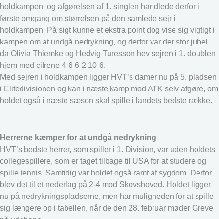
holdkampen, og afgørelsen af 1. singlen handlede derfor i
første omgang om størrelsen på den samlede sejr i
holdkampen. På sigt kunne et ekstra point dog vise sig vigtigt i
kampen om at undgå nedrykning, og derfor var der stor jubel,
da Olivia Thiemke og Hedvig Turesson hev sejren i 1. doublen
hjem med cifrene 4-6 6-2 10-6.
Med sejren i holdkampen ligger HVT’s damer nu på 5. pladsen
i Elitedivisionen og kan i næste kamp mod ATK selv afgøre, om
holdet også i næste sæson skal spille i landets bedste række.
Herrerne kæmper for at undgå nedrykning
HVT’s bedste herrer, som spiller i 1. Division, var uden holdets
collegespillere, som er taget tilbage til USA for at studere og
spille tennis. Samtidig var holdet også ramt af sygdom. Derfor
blev det til et nederlag på 2-4 mod Skovshoved. Holdet ligger
nu på nedrykningspladserne, men har muligheden for at spille
sig længere op i tabellen, når de den 28. februar møder Greve