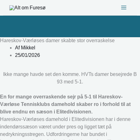
Gå
til
indholdet
Hareskov-Værløses damer skabte stor overraskelse
Af
Mikkel
25/01/2026
Ikke mange havde set den komme. HVTs damer besejrede B
93 med 5-1.
En for mange overraskende sejr på 5-1 til Hareskov-
Værløse Tennisklubs damehold skaber ro i forhold til at
blive endnu en sæson i Elitedivisionen.
Hareskov-Værløses damehold i Elitedivisionen har i denne
indendørssæson været under pres og ligget tæt på
nedrykningsstregen. Udfordringerne har bundet i