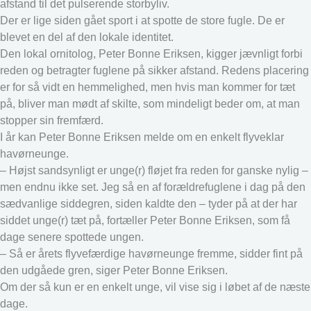
afstand til det pulserende storbyliv.
Der er lige siden gået sport i at spotte de store fugle. De er
blevet en del af den lokale identitet.
Den lokal ornitolog, Peter Bonne Eriksen, kigger jævnligt forbi
reden og betragter fuglene på sikker afstand. Redens placering
er for så vidt en hemmelighed, men hvis man kommer for tæt
på, bliver man mødt af skilte, som mindeligt beder om, at man
stopper sin fremfærd.
I år kan Peter Bonne Eriksen melde om en enkelt flyveklar
havørneunge.
– Højst sandsynligt er unge(r) fløjet fra reden for ganske nylig –
men endnu ikke set. Jeg så en af forældrefuglene i dag på den
sædvanlige siddegren, siden kaldte den – tyder på at der har
siddet unge(r) tæt på, fortæller Peter Bonne Eriksen, som få
dage senere spottede ungen.
– Så er årets flyvefærdige havørneunge fremme, sidder fint på
den udgåede gren, siger Peter Bonne Eriksen.
Om der så kun er en enkelt unge, vil vise sig i løbet af de næste
dage.