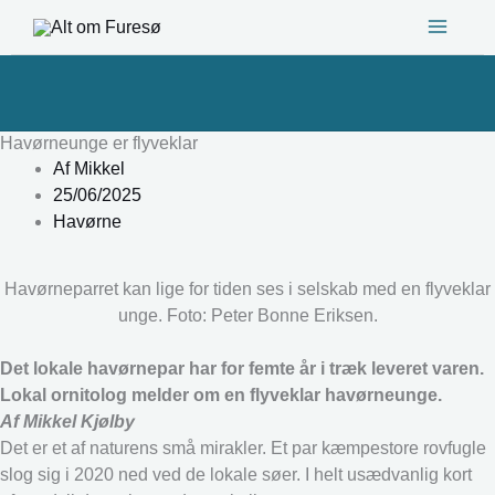
Gå
til
indholdet
Havørneunge er flyveklar
Af
Mikkel
25/06/2025
Havørne
Havørneparret kan lige for tiden ses i selskab med en flyveklar
unge. Foto: Peter Bonne Eriksen.
Det lokale havørnepar har for femte år i træk leveret varen.
Lokal ornitolog melder om en flyveklar havørneunge.
Af Mikkel Kjølby
Det er et af naturens små mirakler. Et par kæmpestore rovfugle
slog sig i 2020 ned ved de lokale søer. I helt usædvanlig kort