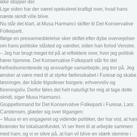
ikke stopper der.
Lige siden har der været spekuleret kraftigt over, hvad hans
næste skridt ville blive.
Nu står det klart, at Musa Harmanci skifter til Det Konservative
Folkeparti.
Ifølge en pressemeddelelse sker skiftet efter dybe overvejelser
om hans politiske ståsted og værdier, siden han forlod Venstre.
– Jeg har brugt meget tid på at reflektere over, hvor jeg politisk
hører hjemme. Det Konservative Folkeparti står for det
helhedsorienterede og ansvarlige samarbejde, jeg tror på. Jeg
ønsker at være med til at styrke fællesskabet i Furesø og skabe
løsninger, der både tilgodeser borgere, erhvervsliv og
foreningsliv. Derfor føles det helt naturligt for mig at tage dette
skridt, siger Musa Harmanci.
Gruppeformand for Det Konservative Folkeparti i Furesø, Lars
Carstensen, glæder sig over tilgangen:
– Musa er en engageret og vidende politiker, der har vist, at han
brænder for lokalsamfundet. Vi ser frem til at arbejde sammen
med ham, og vi er sikre på, at han vil blive en stærk stemme i