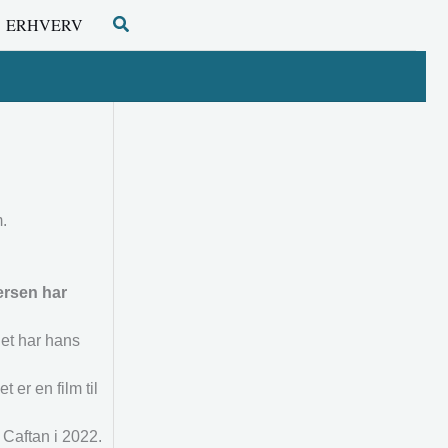
Søg
ERHVERV
.
ersen har
Det har hans
 er en film til
Caftan i 2022.