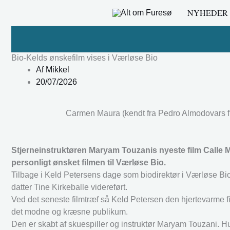
Gå
NYHEDER
til
indholdet
Bio-Kelds ønskefilm vises i Værløse Bio
Af
Mikkel
20/07/2026
Carmen Maura (kendt fra Pedro Almodovars fil
Stjerneinstruktøren Maryam Touzanis nyeste film Calle M
personligt ønsket filmen til Værløse Bio.
Tilbage i Keld Petersens dage som biodirektør i Værløse Bio b
datter Tine Kirkeballe videreført.
Ved det seneste filmtræf så Keld Petersen den hjertevarme fil
det modne og kræsne publikum.
Den er skabt af skuespiller og instruktør Maryam Touzani. 