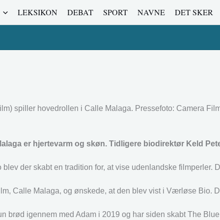
LEKSIKON
DEBAT
SPORT
NAVNE
DET SKER
m) spiller hovedrollen i Calle Malaga. Pressefoto: Camera Film
alaga er hjertevarm og skøn. Tidligere biodirektør Keld Pet
lev der skabt en tradition for, at vise udenlandske filmperler. 
m, Calle Malaga, og ønskede, at den blev vist i Værløse Bio. Det
Hun brød igennem med Adam i 2019 og har siden skabt The Blue 