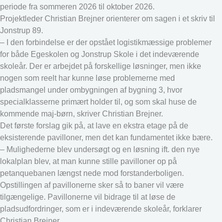
periode fra sommeren 2026 til oktober 2026.
Projektleder Christian Brejner orienterer om sagen i et skriv til
Jonstrup 89.
– I den forbindelse er der opstået logistikmæssige problemer
for både Egeskolen og Jonstrup Skole i det indeværende
skoleår. Der er arbejdet på forskellige løsninger, men ikke
nogen som reelt har kunne løse problemerne med
pladsmangel under ombygningen af bygning 3, hvor
specialklasserne primært holder til, og som skal huse de
kommende maj-børn, skriver Christian Brejner.
Det første forslag gik på, at lave en ekstra etage på de
eksisterende pavilloner, men det kan fundamentet ikke bære.
– Mulighederne blev undersøgt og en løsning ift. den nye
lokalplan blev, at man kunne stille pavilloner op på
petanquebanen længst nede mod forstanderboligen.
Opstillingen af pavillonerne sker så to baner vil være
tilgængelige. Pavillonerne vil bidrage til at løse de
pladsudfordringer, som er i indeværende skoleår, forklarer
Christian Brejner.