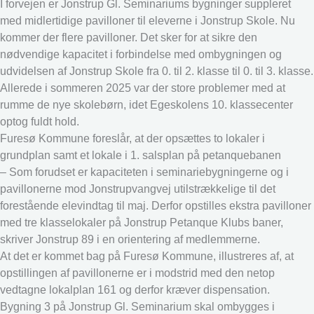
I forvejen er Jonstrup Gl. Seminariums bygninger suppleret
med midlertidige pavilloner til eleverne i Jonstrup Skole. Nu
kommer der flere pavilloner. Det sker for at sikre den
nødvendige kapacitet i forbindelse med ombygningen og
udvidelsen af Jonstrup Skole fra 0. til 2. klasse til 0. til 3. klasse.
Allerede i sommeren 2025 var der store problemer med at
rumme de nye skolebørn, idet Egeskolens 10. klassecenter
optog fuldt hold.
Furesø Kommune foreslår, at der opsættes to lokaler i
grundplan samt et lokale i 1. salsplan på petanquebanen
– Som forudset er kapaciteten i seminariebygningerne og i
pavillonerne mod Jonstrupvangvej utilstrækkelige til det
forestående elevindtag til maj. Derfor opstilles ekstra pavilloner
med tre klasselokaler på Jonstrup Petanque Klubs baner,
skriver Jonstrup 89 i en orientering af medlemmerne.
At det er kommet bag på Furesø Kommune, illustreres af, at
opstillingen af pavillonerne er i modstrid med den netop
vedtagne lokalplan 161 og derfor kræver dispensation.
Bygning 3 på Jonstrup Gl. Seminarium skal ombygges i