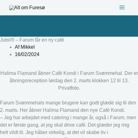
Gå
til
indholdet
Jubii!!! – Farum får en ny café
Af
Mikkel
16/02/2024
Halima Flamand åbner Café Kondi i Farum Svømmehal. Der er
åbningsreception lørdag den 2. marts klokken 12 til 13.
Privatfoto.
Farum Svømmehals mange brugere kan godt glæde sig til den
2. marts. Her åbner Halima Flamand den nye Café Kondi.
– Jeg har arbejdet med catering i mange år, også i Farum, men
det er første gang, at jeg skal drive café. Det glæder jeg mig
helt vildt til. Jeg håber virkelig, at det vil skabe liv i