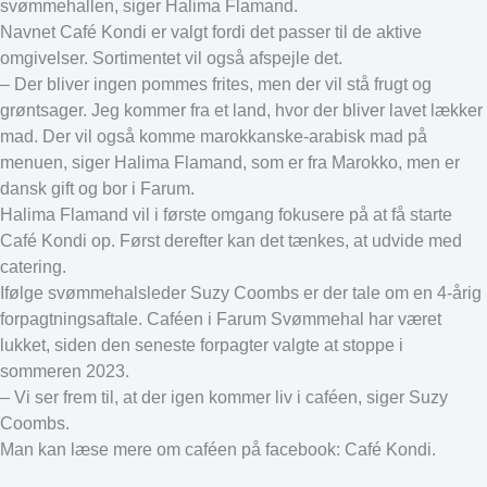
svømmehallen, siger Halima Flamand.
Navnet Café Kondi er valgt fordi det passer til de aktive
omgivelser. Sortimentet vil også afspejle det.
– Der bliver ingen pommes frites, men der vil stå frugt og
grøntsager. Jeg kommer fra et land, hvor der bliver lavet lækker
mad. Der vil også komme marokkanske-arabisk mad på
menuen, siger Halima Flamand, som er fra Marokko, men er
dansk gift og bor i Farum.
Halima Flamand vil i første omgang fokusere på at få starte
Café Kondi op. Først derefter kan det tænkes, at udvide med
catering.
Ifølge svømmehalsleder Suzy Coombs er der tale om en 4-årig
forpagtningsaftale. Caféen i Farum Svømmehal har været
lukket, siden den seneste forpagter valgte at stoppe i
sommeren 2023.
– Vi ser frem til, at der igen kommer liv i caféen, siger Suzy
Coombs.
Man kan læse mere om caféen på facebook: Café Kondi.