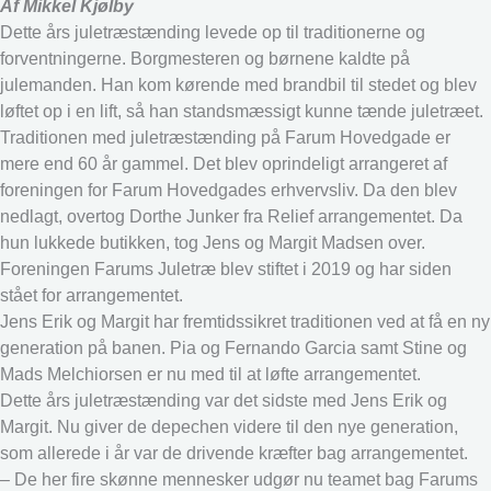
Af Mikkel Kjølby
Dette års juletræstænding levede op til traditionerne og
forventningerne. Borgmesteren og børnene kaldte på
julemanden. Han kom kørende med brandbil til stedet og blev
løftet op i en lift, så han standsmæssigt kunne tænde juletræet.
Traditionen med juletræstænding på Farum Hovedgade er
mere end 60 år gammel. Det blev oprindeligt arrangeret af
foreningen for Farum Hovedgades erhvervsliv. Da den blev
nedlagt, overtog Dorthe Junker fra Relief arrangementet. Da
hun lukkede butikken, tog Jens og Margit Madsen over.
Foreningen Farums Juletræ blev stiftet i 2019 og har siden
stået for arrangementet.
Jens Erik og Margit har fremtidssikret traditionen ved at få en ny
generation på banen. Pia og Fernando Garcia samt Stine og
Mads Melchiorsen er nu med til at løfte arrangementet.
Dette års juletræstænding var det sidste med Jens Erik og
Margit. Nu giver de depechen videre til den nye generation,
som allerede i år var de drivende kræfter bag arrangementet.
– De her fire skønne mennesker udgør nu teamet bag Farums