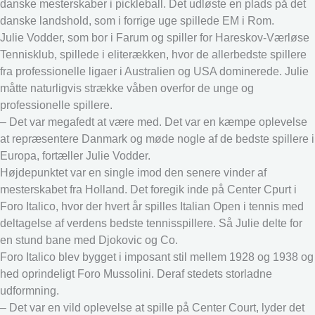
danske mesterskaber i pickleball. Det udløste en plads på det
danske landshold, som i forrige uge spillede EM i Rom.
Julie Vodder, som bor i Farum og spiller for Hareskov-Værløse
Tennisklub, spillede i eliterækken, hvor de allerbedste spillere
fra professionelle ligaer i Australien og USA dominerede. Julie
måtte naturligvis strække våben overfor de unge og
professionelle spillere.
– Det var megafedt at være med. Det var en kæmpe oplevelse
at repræsentere Danmark og møde nogle af de bedste spillere i
Europa, fortæller Julie Vodder.
Højdepunktet var en single imod den senere vinder af
mesterskabet fra Holland. Det foregik inde på Center Cpurt i
Foro Italico, hvor der hvert år spilles Italian Open i tennis med
deltagelse af verdens bedste tennisspillere. Så Julie delte for
en stund bane med Djokovic og Co.
Foro Italico blev bygget i imposant stil mellem 1928 og 1938 og
hed oprindeligt Foro Mussolini. Deraf stedets storladne
udformning.
– Det var en vild oplevelse at spille på Center Court, lyder det