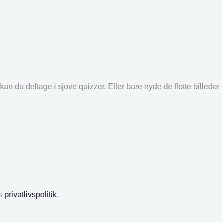
an du deltage i sjove quizzer. Eller bare nyde de flotte billede
es
privatlivspolitik
.