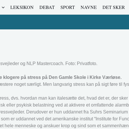
LEKSIKON
DEBAT
SPORT
NAVNE
DET SKER
svejleder og NLP Mastercoach. Foto: Privatfoto.
e klogere på stress på Den Gamle Skole i Kirke Værløse.
stere noget særligt. Men langvarig stress kan på sigt føre til fy
ss, dvs. hvordan man kan italesætte det, hvad det er, der sker 
isk eller psykisk belastning ved at aktivere et omfattende alarm
essvejleder. Derudover er hun uddannet fra Suhrs Seminarium 
 er uddannet ved det amerikanske institut “Institute for Func
 det hele menneske og anskuer krop og sind som et sammenhæn