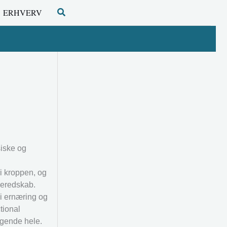
Søg
ERHVERV
siske og
i kroppen, og
beredskab.
i ernæring og
tional
gende hele.