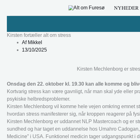
Gå
NYHEDER
til
indholdet
Kirsten fortæller alt om stress
Af
Mikkel
13/10/2025
Kirsten Mechlenborg er stres
Onsdag den 22. oktober kl. 19.30 kan alle komme og bliv
Kortvarig stress kan være gavnligt, når man skal yde eller præ
psykiske helbredsproblemer.
Kirsten Mechlenborg vil komme hele vejen omkring emnet stre
hvordan stress manifesterer sig, når kroppen reagerer på fys
Kirsten Mechlenborg er uddannet NLP Mastercoach og er str
sundhed og har taget en uddannelse hos Umahro Cadogan, som
Medicine” i USA. Funktionel medicin tager udgangspunkt i