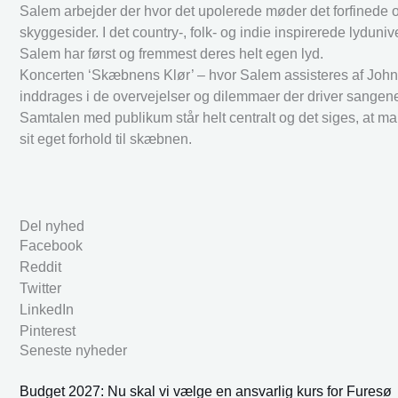
Salem arbejder der hvor det upolerede møder det forfinede o
skyggesider. I det country-, folk- og indie inspirerede lyd
Salem har først og fremmest deres helt egen lyd.
Koncerten ‘Skæbnens Klør’ – hvor Salem assisteres af John
inddrages i de overvejelser og dilemmaer der driver sange
Samtalen med publikum står helt centralt og det siges, at man
sit eget forhold til skæbnen.
Del nyhed
Facebook
Reddit
Twitter
LinkedIn
Pinterest
Seneste nyheder
Budget 2027: Nu skal vi vælge en ansvarlig kurs for Furesø