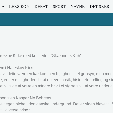
LEKSIKON
DEBAT
SPORT
NAVNE
DET SKER
Hareskov Kirke med koncerten "Skæbnens Klør".
lem i Hareskov Kirke.
3, vil dette være en kærkommen lejlighed til et gensyn, men me
e, er her muligheden for at opleve musik, historiefortælling og s
vil sige at være en mindre brik i et større spil, at være underl
mponisten Kasper No Behrens.
elt egen niche i den danske undergrund. Det er siden blevet til
l diverse priser.