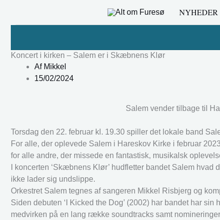
Gå
NYHEDER
til
indholdet
Koncert i kirken – Salem er i Skæbnens Klør
Af
Mikkel
15/02/2024
Salem vender tilbage til 
Torsdag den 22. februar kl. 19.30 spiller det lokale band Sa
For alle, der oplevede Salem i Hareskov Kirke i februar 202
for alle andre, der missede en fantastisk, musikalsk oplevels
I koncerten ‘Skæbnens Klør’ hudfletter bandet Salem hvad det 
ikke lader sig undslippe.
Orkestret Salem tegnes af sangeren Mikkel Risbjerg og ko
Siden debuten ‘I Kicked the Dog’ (2002) har bandet har sin h
medvirken på en lang række soundtracks samt nomineringer ti