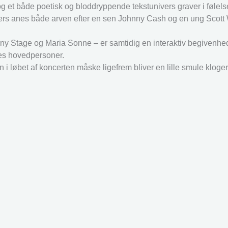
g et både poetisk og bloddryppende tekstunivers graver i følel
univers anes både arven efter en sen Johnny Cash og en ung Scot
ny Stage og Maria Sonne – er samtidig en interaktiv begivenhe
nes hovedpersoner.
 i løbet af koncerten måske ligefrem bliver en lille smule kloge