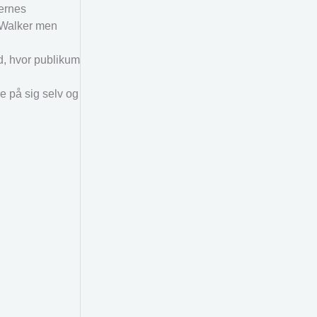
sernes
t Walker men
d, hvor publikum
re på sig selv og