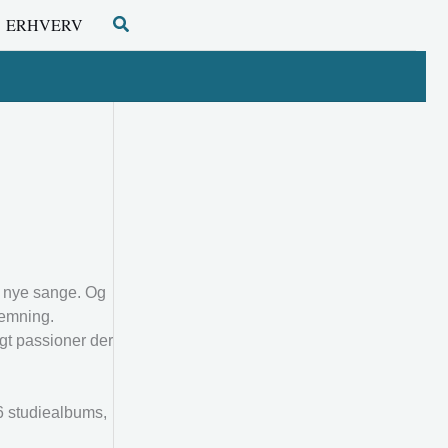
Søg
ERHVERV
d nye sange. Og
temning.
agt passioner der
 6 studiealbums,