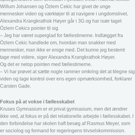
Willum Johansen og Özlem Cekic har givet de unge
mennesker viden og værktøjer til at navigere i ungdomslivet.
Alexandra Krangkrathok Høyer går i 3G og har især taget
Özlem Cekics pointer til sig
– Jeg har været superglad for fællestimerne. Indlægget fra
Özlem Cekic handlede om, hvordan man snakker med
mennesker, man ikke er enige med. Det kunne jeg bestemt
tage med videre, siger Alexandra Krangkrathok Høyer.
Og det er netop pointen med fællestimerne.
– Vi har prøvet at sætte nogle rammer omkring det at tilegne sig
viden og tage kontrol over ens egen opmærksomhed, forklarer
Carsten Gade.
Fokus på at vokse i fællesskabet
Kruses Gymnasium er et privat gymnasium, men det ændrer
ikke ved, at fokus er på det relationelle arbejde i fællesskabet. I
den forbindelse har skolen haft besøg af Rasmus Meyer, som
er sociolog og formand for regeringens trivselskommission.