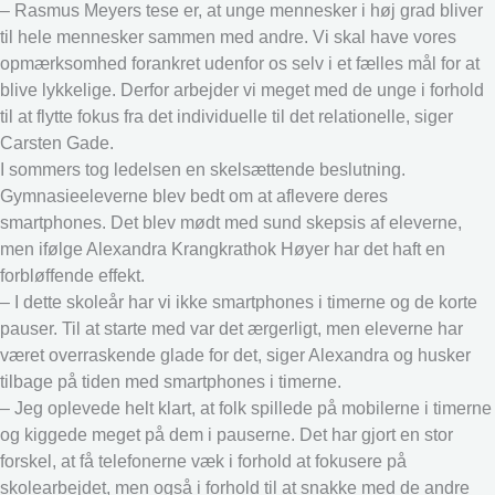
– Rasmus Meyers tese er, at unge mennesker i høj grad bliver
til hele mennesker sammen med andre. Vi skal have vores
opmærksomhed forankret udenfor os selv i et fælles mål for at
blive lykkelige. Derfor arbejder vi meget med de unge i forhold
til at flytte fokus fra det individuelle til det relationelle, siger
Carsten Gade.
I sommers tog ledelsen en skelsættende beslutning.
Gymnasieeleverne blev bedt om at aflevere deres
smartphones. Det blev mødt med sund skepsis af eleverne,
men ifølge Alexandra Krangkrathok Høyer har det haft en
forbløffende effekt.
– I dette skoleår har vi ikke smartphones i timerne og de korte
pauser. Til at starte med var det ærgerligt, men eleverne har
været overraskende glade for det, siger Alexandra og husker
tilbage på tiden med smartphones i timerne.
– Jeg oplevede helt klart, at folk spillede på mobilerne i timerne
og kiggede meget på dem i pauserne. Det har gjort en stor
forskel, at få telefonerne væk i forhold at fokusere på
skolearbejdet, men også i forhold til at snakke med de andre