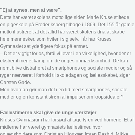
”Ej at synes, men at være”.
Dette har været skolens motto lige siden Marie Kruse stiftede
en pigeskole på Frederiksberg tilbage i 1869. Det 155 år gamle
motto illustrerer, at det altid har været skolens dna at skabe
hele mennesker, som hviler i sig selv. I år har Kruses
Gymnasiet sat yderligere fokus på emnet.
– Det er vigtigt for os, fordi vi lever i en virkelighed, hvor der er
ekstremt meget kamp om de unges opmærksomhed. De kan
nemt blive distraheret af smartphones og sociale medier og så
ryger nærværet i forhold til skoledagen og fællesskabet, siger
Carsten Gade.
Men hvordan gør man det i en tid med smartphones, sociale
medier og en konstant strøm af impulser om kropsidealer?
Fællestimerne skal give de unge værktøjer
Kruses Gymnasium har forsøgt at tage tyren ved hornene. Et af
midlerne har været gymnasiets fællestimer, hvor
oplægsholdere som Christian Hjortkær, Imran Rashid, Mikkel