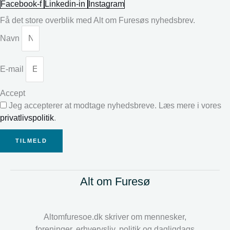
Facebook-f
Linkedin-in
Instagram
Få det store overblik med Alt om Furesøs nyhedsbrev.
Navn
E-mail
Accept
Jeg accepterer at modtage nyhedsbreve. Læs mere i vores
privatlivspolitik
.
TILMELD
Alt om Furesø
Altomfuresoe.dk skriver om mennesker,
foreninger, erhvervsliv, politik og dagligdags