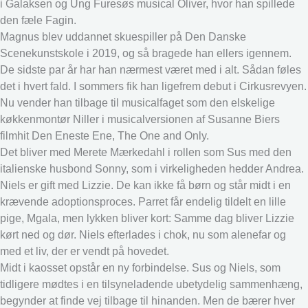
i Galaksen og Ung Furesøs musical Oliver, hvor han spillede
den fæle Fagin.
Magnus blev uddannet skuespiller på Den Danske
Scenekunstskole i 2019, og så bragede han ellers igennem.
De sidste par år har han nærmest været med i alt. Sådan føles
det i hvert fald. I sommers fik han ligefrem debut i Cirkusrevyen.
Nu vender han tilbage til musicalfaget som den elskelige
køkkenmontør Niller i musicalversionen af Susanne Biers
filmhit Den Eneste Ene, The One and Only.
Det bliver med Merete Mærkedahl i rollen som Sus med den
italienske husbond Sonny, som i virkeligheden hedder Andrea.
Niels er gift med Lizzie. De kan ikke få børn og står midt i en
krævende adoptionsproces. Parret får endelig tildelt en lille
pige, Mgala, men lykken bliver kort: Samme dag bliver Lizzie
kørt ned og dør. Niels efterlades i chok, nu som alenefar og
med et liv, der er vendt på hovedet.
Midt i kaosset opstår en ny forbindelse. Sus og Niels, som
tidligere mødtes i en tilsyneladende ubetydelig sammenhæng,
begynder at finde vej tilbage til hinanden. Men de bærer hver