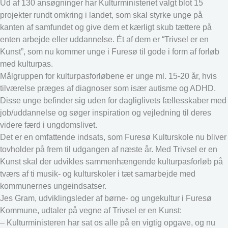
Ud af 130 ansøgninger har Kulturministeriet valgt blot 15
projekter rundt omkring i landet, som skal styrke unge på
kanten af samfundet og give dem et kærligt skub tættere på
enten arbejde eller uddannelse. Ét af dem er “Trivsel er en
Kunst”, som nu kommer unge i Furesø til gode i form af forløb
med kulturpas.
Målgruppen for kulturpasforløbene er unge ml. 15-20 år, hvis
tilværelse præges af diagnoser som især autisme og ADHD.
Disse unge befinder sig uden for dagliglivets fællesskaber med
job/uddannelse og søger inspiration og vejledning til deres
videre færd i ungdomslivet.
Det er en omfattende indsats, som Furesø Kulturskole nu bliver
tovholder på frem til udgangen af næste år. Med Trivsel er en
Kunst skal der udvikles sammenhængende kulturpasforløb på
tværs af ti musik- og kulturskoler i tæt samarbejde med
kommunernes ungeindsatser.
Jes Gram, udviklingsleder af børne- og ungekultur i Furesø
Kommune, udtaler på vegne af Trivsel er en Kunst:
– Kulturministeren har sat os alle på en vigtig opgave, og nu