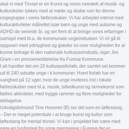
skal vi med Trivsel er en Kunst og vores netværk af musik- og
kulturskoler lykkes med at møde og skabe rum for denne
ungegruppe i vores fællesskaber. Vi har arbejdet intenst med
kulturaktiviteter målrettet især børn og unge med autisme og
ADHD de seneste år, og ser frem til at bringe vores erfaringer i
samspil med bl.a. de kommunale ungeindsatser. Vi vil gå til
opgaven med ydmyghed og glæder os over muligheden for at
kunne bidrage til den nationale kulturpasindsats, siger Jes
Gram i en pressemeddelelse fra Furesø Kommune.
I alt handler det om 20 kulturpasforløb, der samlet set kommer
ud til 240 udsatte unge i ti kommuner. Hvert forløb har en
varighed på 12 uger, hvor de unge inviteres ind i lokale
fællesskaber med bl.a. musik, billedkunst og skrivekunst som
fælles aktiviteter, med trygge rammer og flere muligheder for
deltagelse.
Udvalgsformand Tine Hessner (B) ser det som en løftestang,
– Der er meget potentiale i at bruge kunst og kultur som
løftestang for mental trivsel. Vi kan i projektet her være med
gøre en livsforskel for unge mennesker i Furesø der er