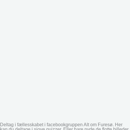
Deltag i fællesskabet i facebookgruppen Alt om Furesø. Her
kan du deltage i sjove quizzer. Eller bare nyde de flotte billeder