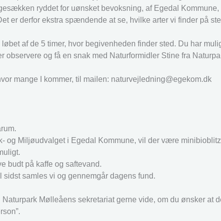
ngesækken ryddet for uønsket bevoksning, af Egedal Kommune, 
t er derfor ekstra spændende at se, hvilke arter vi finder på ste
 løbet af de 5 timer, hvor begivenheden finder sted. Du har muli
er observere og få en snak med Naturformidler Stine fra Naturp
g hvor mange I kommer, til mailen: naturvejledning@egekom.dk
arum.
- og Miljøudvalget i Egedal Kommune, vil der være minibioblitz.
uligt.
ve budt på kaffe og saftevand.
 Til sidst samles vi og gennemgår dagens fund.
 i Naturpark Mølleåens sekretariat gerne vide, om du ønsker at 
erson”.