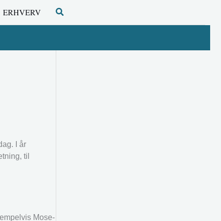
Søg
ERHVERV
ag. I år
ning, til
ksempelvis Mose-