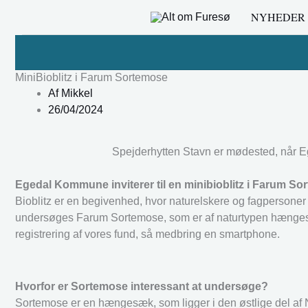
Gå
NYHEDER
til
indholdet
MiniBioblitz i Farum Sortemose
Af
Mikkel
26/04/2024
Spejderhytten Stavn er mødested, når Eg
Egedal Kommune inviterer til en minibioblitz i Farum So
Bioblitz er en begivenhed, hvor naturelskere og fagpersoner s
undersøges Farum Sortemose, som er af naturtypen hængesæk.
registrering af vores fund, så medbring en smartphone.
Hvorfor er Sortemose interessant at undersøge?
Sortemose er en hængesæk, som ligger i den østlige del af 