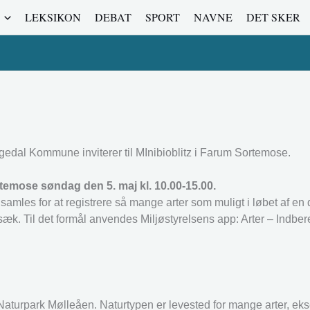
LEKSIKON
DEBAT
SPORT
NAVNE
DET SKER
edal Kommune inviterer til MInibioblitz i Farum Sortemose.
rtemose søndag den 5. maj kl. 10.00-15.00.
amles for at registrere så mange arter som muligt i løbet af en d
 Til det formål anvendes Miljøstyrelsens app: Arter – Indberet
Naturpark Mølleåen. Naturtypen er levested for mange arter, e