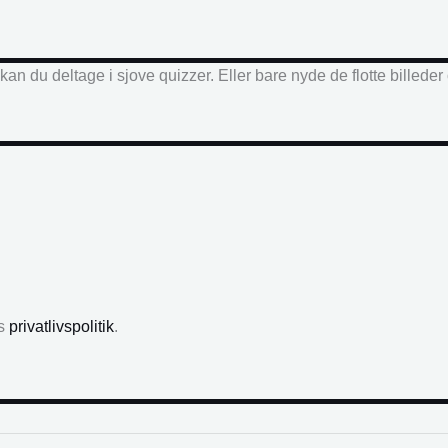
an du deltage i sjove quizzer. Eller bare nyde de flotte billede
es
privatlivspolitik
.