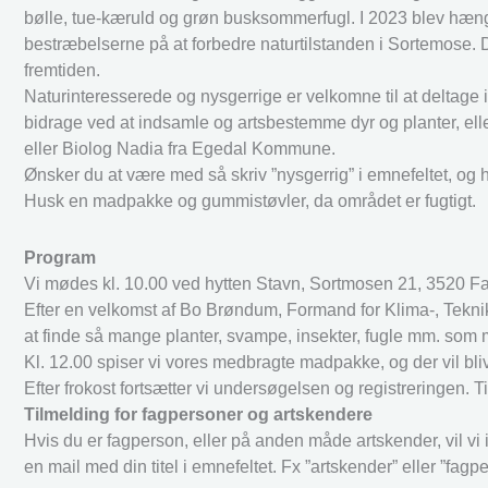
bølle, tue-kæruld og grøn busksommerfugl. I 2023 blev hæ
bestræbelserne på at forbedre naturtilstanden i Sortemose. De
fremtiden.
Naturinteresserede og nysgerrige er velkomne til at deltage i
bidrage ved at indsamle og artsbestemme dyr og planter, ell
eller Biolog Nadia fra Egedal Kommune.
Ønsker du at være med så skriv ”nysgerrig” i emnefeltet, o
Husk en madpakke og gummistøvler, da området er fugtigt.
Program
Vi mødes kl. 10.00 ved hytten Stavn, Sortmosen 21, 3520 F
Efter en velkomst af Bo Brøndum, Formand for Klima-, Teknik
at finde så mange planter, svampe, insekter, fugle mm. som m
Kl. 12.00 spiser vi vores medbragte madpakke, og der vil bli
Efter frokost fortsætter vi undersøgelsen og registreringen.
Tilmelding for fagpersoner og artskendere
Hvis du er fagperson, eller på anden måde artskender, vil vi
en mail med din titel i emnefeltet. Fx ”artskender” eller ”fagp