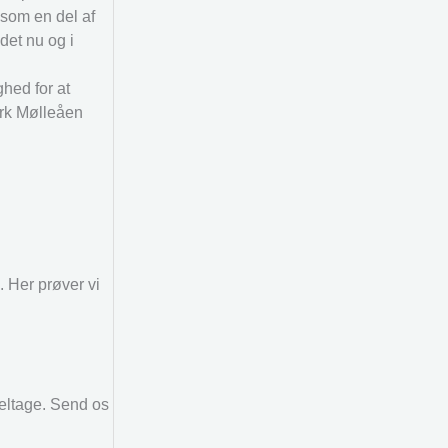
som en del af
det nu og i
ghed for at
ark Mølleåen
 Her prøver vi
deltage. Send os