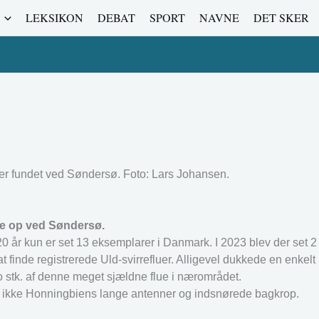
LEKSIKON
DEBAT
SPORT
NAVNE
DET SKER
 er fundet ved Søndersø. Foto: Lars Johansen.
lue op ved Søndersø.
20 år kun er set 13 eksemplarer i Danmark. I 2023 blev der set 2
 at finde registrerede Uld-svirrefluer. Alligevel dukkede en enkel
o stk. af denne meget sjældne flue i nærområdet.
ar ikke Honningbiens lange antenner og indsnørede bagkrop.