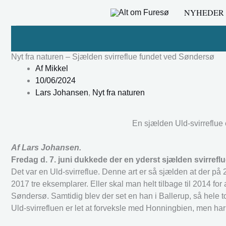
Gå
NYHEDER
til
indholdet
Nyt fra naturen – Sjælden svirreflue fundet ved Søndersø
Af
Mikkel
10/06/2024
Lars Johansen
,
Nyt fra naturen
En sjælden Uld-svirreflue
Af Lars Johansen.
Fredag d. 7. juni dukkede der en yderst sjælden svirref
Det var en Uld-svirreflue. Denne art er så sjælden at der på 
2017 tre eksemplarer. Eller skal man helt tilbage til 2014 for
Søndersø. Samtidig blev der set en han i Ballerup, så hele t
Uld-svirrefluen er let at forveksle med Honningbien, men h