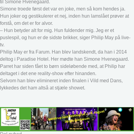
til Simone Hvenegaard.
Simone troede først det var en joke, men så kom hendes ja.
Hun joker og gestikulerer et nej, inden hun lamslået prøver at
forstå, om det er for alvor.
– Hun betyder alt for mig. Hun fuldender mig. Jeg er et
puslespil, og hun er de sidste brikker, siger Philip May på live-
tv.
Philip May er fra Farum. Han blev landskendt, da han i 2014
deltog i Paradise Hotel. Her mødte han Simone Hvenegaard.
Parret har siden fået to børn sideløbende med, at Philip har
deltaget i det ene reality-show efter hinanden.
Selvom han blev elimineret inden finalen i Vild med Dans,
lykkedes det ham altså at stjæle showet.