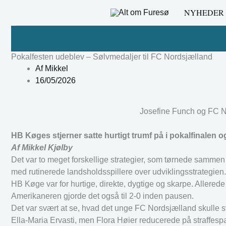
Gå
NYHEDER
til
indholdet
Pokalfesten udeblev – Sølvmedaljer til FC Nordsjælland
Af
Mikkel
16/05/2026
Josefine Funch og FC No
HB Køges stjerner satte hurtigt trumf på i pokalfinalen 
Af Mikkel Kjølby
Det var to meget forskellige strategier, som tørnede samme
med rutinerede landsholdsspillere over udviklingsstrategien.
HB Køge var for hurtige, direkte, dygtige og skarpe. Allerede e
Amerikaneren gjorde det også til 2-0 inden pausen.
Det var svært at se, hvad det unge FC Nordsjælland skull
Ella-Maria Ervasti, men Flora Høier reducerede på straffespa