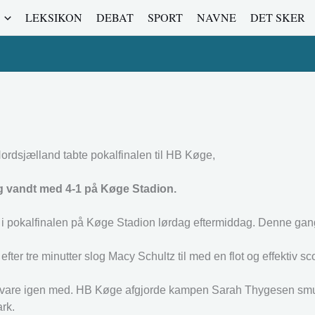
LEKSIKON
DEBAT
SPORT
NAVNE
DET SKER
rdsjælland tabte pokalfinalen til HB Køge,
og vandt med 4-1 på Køge Stadion.
n i pokalfinalen på Køge Stadion lørdag eftermiddag. Denne gan
fter tre minutter slog Macy Schultz til med en flot og effektiv sc
e svare igen med. HB Køge afgjorde kampen Sarah Thygesen sm
rk.