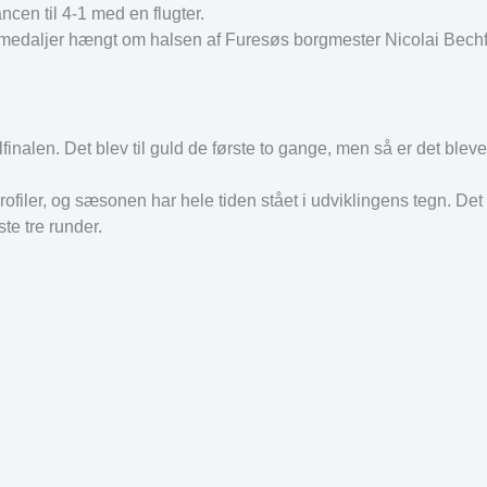
cen til 4-1 med en flugter.
vmedaljer hængt om halsen af Furesøs borgmester Nicolai Bechf
alen. Det blev til guld de første to gange, men så er det blevet 
filer, og sæsonen har hele tiden stået i udviklingens tegn. Det
te tre runder.