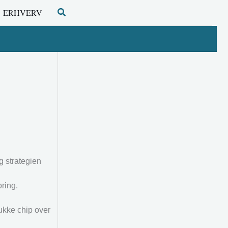
Søg
ERHVERV
g strategien
oring.
ukke chip over