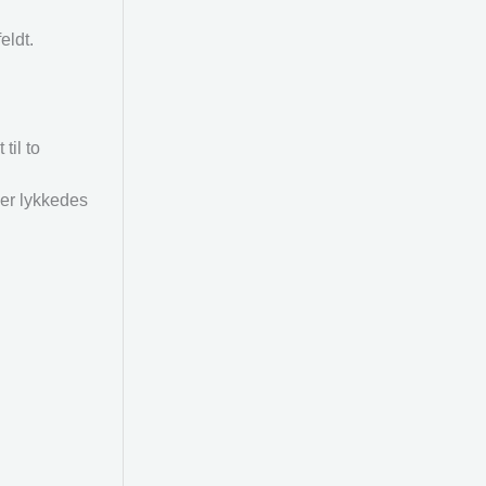
eldt.
til to
 er lykkedes