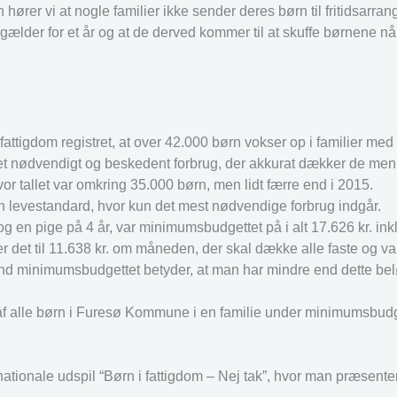
rer vi at nogle familier ikke sender deres børn til fritidsarra
 gælder for et år og at de derved kommer til at skuffe børnene når
attigdom registret, at over 42.000 børn vokser op i familier me
or et nødvendigt og beskedent forbrug, der akkurat dækker de me
or tallet var omkring 35.000 børn, men lidt færre end i 2015.
n levestandard, hvor kun det mest nødvendige forbrug indgår.
g en pige på 4 år, var minimumsbudgettet på i alt 17.626 kr. ink
 det til 11.638 kr. om måneden, der skal dække alle faste og var
 end minimumsbudgettet betyder, at man har mindre end dette bel
t af alle børn i Furesø Kommune i en familie under minimumsbud
ationale udspil “Børn i fattigdom – Nej tak”, hvor man præsente