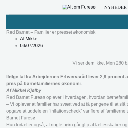
Gå
NYHEDER
til
indholdet
Red Barnet – Familier er presset økonomisk
Af
Mikkel
03/07/2026
Vi ser dem ikke. Men 280 bø
Ifølge tal fra Arbejdernes Erhvervsråd lever 2,8 procent 
pres på børnefamiliernes økonomi.
Af Mikkel Kjølby
Red Barnet Furesø oplever i hverdagen, hvordan børnefamil
– Vi oplever at familier har svært ved at få pengene til at slå til
opgave at uddele en “inflationscheck” var flere af familierne 
Barnet Furesø.
Hun fortæller også, at nogle børn går glip af fællesskaber og f