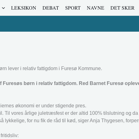
LEKSIKON
DEBAT
SPORT
NAVNE
DET SKER
rn lever i relativ fattigdom i Furesø Kommune.
af Furesøs børn i relativ fattigdom. Red Barnet Furesø oplev
iernes økonomi er under stigende pres.
. Til vores årlige juletræsfest er der altid 100% tilslutning og da vi
så lykkelige, for nu fik de råd til kød, siger Anja Thygesen, forpe
ritidsliv: