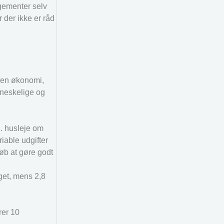
ngementer selv
 der ikke er råd
d en økonomi,
nneskelige og
l. husleje om
iable udgifter
øb at gøre godt
get, mens 2,8
rer 10