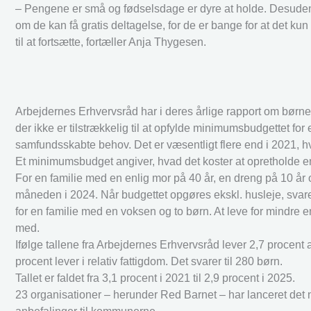
– Pengene er små og fødselsdage er dyre at holde. Desuden hø
om de kan få gratis deltagelse, for de er bange for at det kun
til at fortsætte, fortæller Anja Thygesen.
Arbejdernes Erhvervsråd har i deres årlige rapport om børnef
der ikke er tilstrækkelig til at opfylde minimumsbudgettet f
samfundsskabte behov. Det er væsentligt flere end i 2021, hv
Et minimumsbudget angiver, hvad det koster at opretholde e
For en familie med en enlig mor på 40 år, en dreng på 10 år o
måneden i 2024. Når budgettet opgøres ekskl. husleje, svarer
for en familie med en voksen og to børn. At leve for mindre
med.
Ifølge tallene fra Arbejdernes Erhvervsråd lever 2,7 procen
procent lever i relativ fattigdom. Det svarer til 280 børn.
Tallet er faldet fra 3,1 procent i 2021 til 2,9 procent i 2025.
23 organisationer – herunder Red Barnet – har lanceret det n