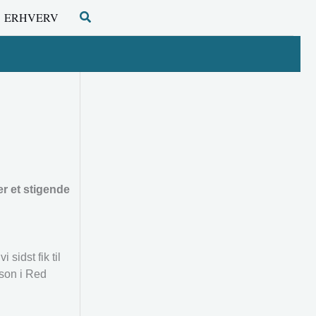
Søg
ERHVERV
er et stigende
 sidst fik til
rson i Red